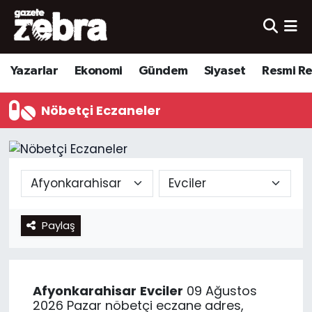
Yazarlar
Nöbetçi Eczaneler
Yazarlar
Ekonomi
Gündem
Siyaset
Resmi R
Ekonomi
Hava Durumu
Nöbetçi Eczaneler
Kültür-Sanat
Trafik Durumu
Yerel
Süper Lig Puan Durumu ve Fikstür
Spor
Tüm Manşetler
Paylaş
Son Dakika Haberleri
Haber Arşivi
Afyonkarahisar
Evciler
09 Ağustos
2026 Pazar nöbetçi eczane adres,