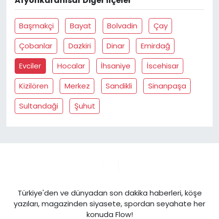
Afyonkarahisar Diğer İlçeler
Başmakçi
Bayat
Bolvadin
Çay
Çobanlar
Dazkiri
Dinar
Emirdağ
Evciler
Hocalar
İhsaniye
İscehisar
Kizilören
Merkez
Sandikli
Sinanpaşa
Sultandaği
Şuhut
Türkiye'den ve dünyadan son dakika haberleri, köşe
yazıları, magazinden siyasete, spordan seyahate her
konuda Flow!