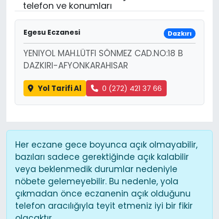
telefon ve konumları
Egesu Eczanesi
Dazkırı
YENIYOL MAH.LÜTFI SÖNMEZ CAD.NO:18 B
DAZKIRI-AFYONKARAHISAR
Yol Tarifi Al
0 (272) 421 37 66
Her eczane gece boyunca açık olmayabilir,
bazıları sadece gerektiğinde açık kalabilir
veya beklenmedik durumlar nedeniyle
nöbete gelemeyebilir. Bu nedenle, yola
çıkmadan önce eczanenin açık olduğunu
telefon aracılığıyla teyit etmeniz iyi bir fikir
olacaktır.