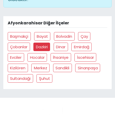
Afyonkarahisar Diğer İlçeler
Başmakçi
Bayat
Bolvadin
Çay
Çobanlar
Dazkiri
Dinar
Emirdağ
Evciler
Hocalar
İhsaniye
İscehisar
Kizilören
Merkez
Sandikli
Sinanpaşa
Sultandaği
Şuhut