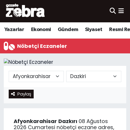
Yazarlar
Nöbetçi Eczaneler
Yazarlar
Ekonomi
Gündem
Siyaset
Resmi R
Ekonomi
Hava Durumu
Nöbetçi Eczaneler
Kültür-Sanat
Trafik Durumu
Yerel
Süper Lig Puan Durumu ve Fikstür
Spor
Tüm Manşetler
Paylaş
Son Dakika Haberleri
Haber Arşivi
Afyonkarahisar
Dazkırı
08 Ağustos
2026 Cumartesi nöbetçi eczane adres,