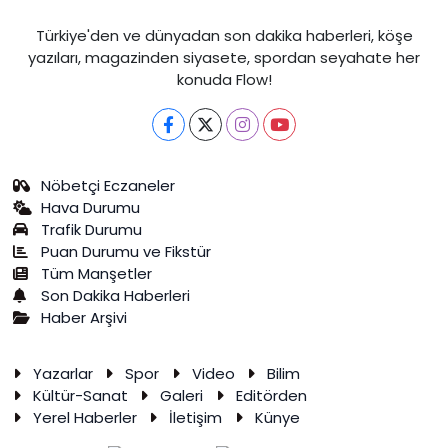
Türkiye'den ve dünyadan son dakika haberleri, köşe
yazıları, magazinden siyasete, spordan seyahate her
konuda Flow!
Nöbetçi Eczaneler
Hava Durumu
Trafik Durumu
Puan Durumu ve Fikstür
Tüm Manşetler
Son Dakika Haberleri
Haber Arşivi
Yazarlar
Spor
Video
Bilim
Kültür-Sanat
Galeri
Editörden
Yerel Haberler
İletişim
Künye