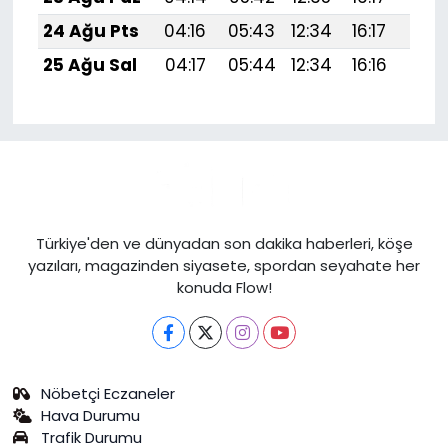
24 Ağu Pts
04:16
05:43
12:34
16:17
19:1
25 Ağu Sal
04:17
05:44
12:34
16:16
19:1
Türkiye'den ve dünyadan son dakika haberleri, köşe
yazıları, magazinden siyasete, spordan seyahate her
konuda Flow!
Nöbetçi Eczaneler
Hava Durumu
Trafik Durumu