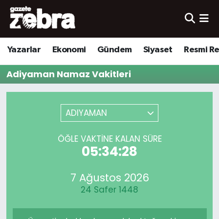
Yazarlar
Nöbetçi Eczaneler
Yazarlar
Ekonomi
Gündem
Siyaset
Resmi R
Ekonomi
Hava Durumu
Adiyaman Namaz Vakitleri
Kültür-Sanat
Trafik Durumu
Yerel
Süper Lig Puan Durumu ve Fikstür
ADIYAMAN
Spor
Tüm Manşetler
ÖĞLE VAKTINE KALAN SÜRE
05:34:28
Son Dakika Haberleri
7 Ağustos 2026
Haber Arşivi
24 Safer 1448