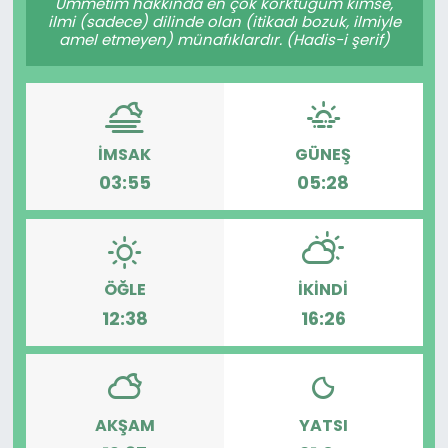
Ümmetim hakkında en çok korktuğum kimse,
ilmi (sadece) dilinde olan (itikadı bozuk, ilmiyle
amel etmeyen) münafıklardır. (Hadis-i şerif)
İMSAK
GÜNEŞ
03:55
05:28
ÖĞLE
İKINDI
12:38
16:26
AKŞAM
YATSI