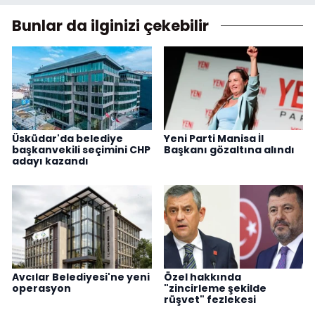
Bunlar da ilginizi çekebilir
Üsküdar'da belediye
Yeni Parti Manisa İl
başkanvekili seçimini CHP
Başkanı gözaltına alındı
adayı kazandı
Avcılar Belediyesi'ne yeni
Özel hakkında
operasyon
"zincirleme şekilde
rüşvet" fezlekesi