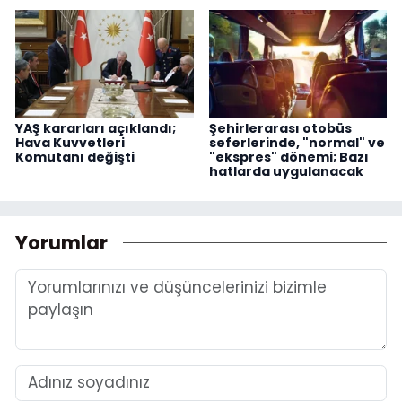
YAŞ kararları açıklandı;
Şehirlerarası otobüs
Hava Kuvvetleri
seferlerinde, "normal" ve
Komutanı değişti
"ekspres" dönemi; Bazı
hatlarda uygulanacak
Yorumlar