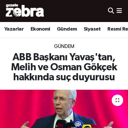
Yazarlar
Nöbetçi Eczaneler
Yazarlar
Ekonomi
Gündem
Siyaset
Resmi R
Ekonomi
Hava Durumu
GÜNDEM
Kültür-Sanat
Trafik Durumu
ABB Başkanı Yavaş'tan,
Yerel
Süper Lig Puan Durumu ve Fikstür
Melih ve Osman Gökçek
hakkında suç duyurusu
Spor
Tüm Manşetler
Son Dakika Haberleri
Haber Arşivi