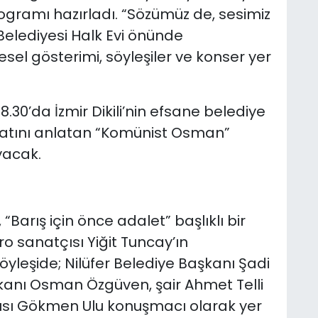
programı hazırladı. “Sözümüz de, sesimiz
 Belediyesi Halk Evi önünde
l gösterimi, söyleşiler ve konser yer
8.30’da İzmir Dikili’nin efsane belediye
atını anlatan “Komünist Osman”
yacak.
Barış için önce adalet” başlıklı bir
ro sanatçısı Yiğit Tuncay’ın
leşide; Nilüfer Belediye Başkanı Şadi
şkanı Osman Özgüven, şair Ahmet Telli
cısı Gökmen Ulu konuşmacı olarak yer