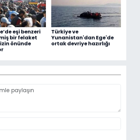
e’de eşi benzeri
Türkiye ve
iş bir felaket
Yunanistan'dan Ege'de
izin önünde
ortak devriye hazırlığı
or