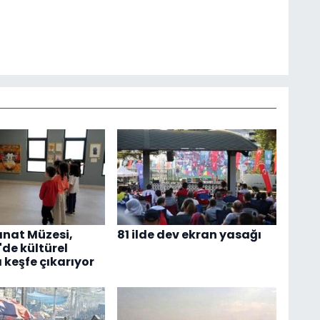
nat Müzesi,
81 ilde dev ekran yasağı
'de kültürel
 keşfe çıkarıyor