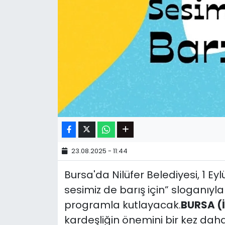
23.08.2025 - 11:44
Bursa'da Nilüfer Belediyesi, 1 E
sesimiz de barış için” sloganıyl
programla kutlayacak.
BURSA (
kardeşliğin önemini bir kez da