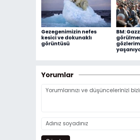
Gezegenimizin nefes
BM: Gazz
kesici ve dokunaklı
görülmem
görüntüsü
gözlerim
yaşanıy
Yorumlar