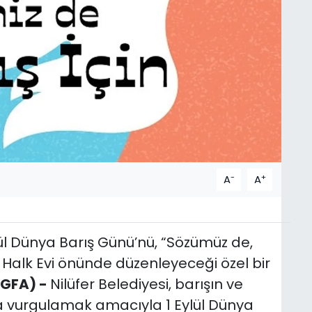
-
+
A
A
ylül Dünya Barış Günü’nü, “Sözümüz de,
a Halk Evi önünde düzenleyeceği özel bir
İGFA) -
Nilüfer Belediyesi, barışın ve
ha vurgulamak amacıyla 1 Eylül Dünya