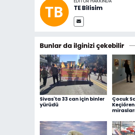
EDITÖR HAKKINDA
TE Bilisim
Bunlar da ilginizi çekebilir
Sivas'ta 33 can için binler
Çocuk Sa
yürüdü
Keçiören
mirasları