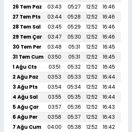
26 Tem Paz
03:43
05:27
12:52
16:46
20:
27 Tem Pts
03:44
05:28
12:52
16:46
20:
28 Tem Sal
03:45
05:29
12:52
16:46
20:
29 Tem Çar
03:47
05:30
12:52
16:46
20:
30 Tem Per
03:48
05:31
12:52
16:45
20:
31 Tem Cum
03:50
05:31
12:52
16:45
20:
1 Ağu Cts
03:51
05:32
12:52
16:45
20:
2 Ağu Paz
03:53
05:33
12:52
16:44
20:
3 Ağu Pts
03:54
05:34
12:52
16:44
20:
4 Ağu Sal
03:55
05:35
12:52
16:44
19:
5 Ağu Çar
03:57
05:36
12:52
16:43
19:
6 Ağu Per
03:58
05:37
12:52
16:43
19:
7 Ağu Cum
04:00
05:38
12:52
16:42
19: