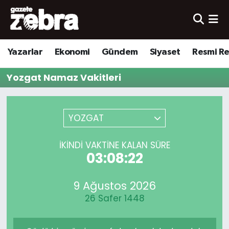
Yazarlar
Nöbetçi Eczaneler
Yazarlar
Ekonomi
Gündem
Siyaset
Resmi R
Ekonomi
Hava Durumu
Yozgat Namaz Vakitleri
Kültür-Sanat
Trafik Durumu
Yerel
Süper Lig Puan Durumu ve Fikstür
YOZGAT
Spor
Tüm Manşetler
İKINDI VAKTINE KALAN SÜRE
03:08:22
Son Dakika Haberleri
9 Ağustos 2026
Haber Arşivi
26 Safer 1448