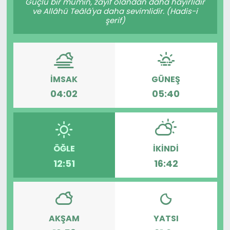
Güçlü bir mümin, zayıf olandan daha hayırlıdır
ve Allâhü Teâlâ'ya daha sevimlidir. (Hadis-i
şerif)
İMSAK
GÜNEŞ
04:02
05:40
ÖĞLE
İKINDI
12:51
16:42
AKŞAM
YATSI