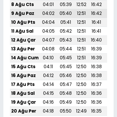
8 Ağu Cts
04:01
05:39
12:52
16:42
19:
9 Ağu Paz
04:02
05:40
12:51
16:42
19:
10 Ağu Pts
04:04
05:41
12:51
16:41
19:
11 Ağu Sal
04:05
05:42
12:51
16:41
19:5
12 Ağu Çar
04:07
05:43
12:51
16:40
19:
13 Ağu Per
04:08
05:44
12:51
16:39
19:
14 Ağu Cum
04:10
05:45
12:51
16:39
19:
15 Ağu Cts
04:11
05:45
12:50
16:38
19:
16 Ağu Paz
04:12
05:46
12:50
16:38
19:
17 Ağu Pts
04:14
05:47
12:50
16:37
19:
18 Ağu Sal
04:15
05:48
12:50
16:36
19:4
19 Ağu Çar
04:16
05:49
12:50
16:36
19:
20 Ağu Per
04:18
05:50
12:49
16:35
19: