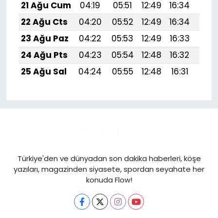
21 Ağu Cum
04:19
05:51
12:49
16:34
19:
22 Ağu Cts
04:20
05:52
12:49
16:34
19:
23 Ağu Paz
04:22
05:53
12:49
16:33
19:
24 Ağu Pts
04:23
05:54
12:48
16:32
19:
25 Ağu Sal
04:24
05:55
12:48
16:31
19:3
Türkiye'den ve dünyadan son dakika haberleri, köşe
yazıları, magazinden siyasete, spordan seyahate her
konuda Flow!