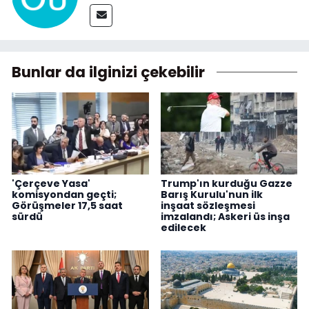
Bunlar da ilginizi çekebilir
'Çerçeve Yasa'
Trump'ın kurduğu Gazze
komisyondan geçti;
Barış Kurulu'nun ilk
Görüşmeler 17,5 saat
inşaat sözleşmesi
sürdü
imzalandı; Askeri üs inşa
edilecek