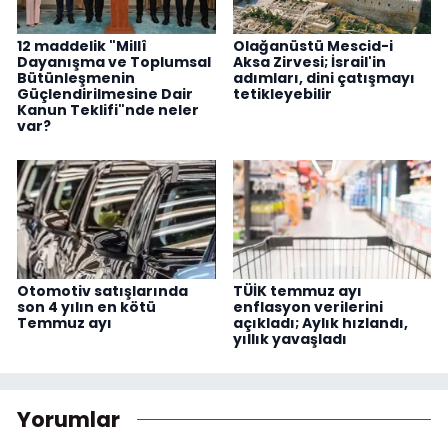
12 maddelik "Millî
Olağanüstü Mescid-i
Dayanışma ve Toplumsal
Aksa Zirvesi; İsrail'in
Bütünleşmenin
adımları, dini çatışmayı
Güçlendirilmesine Dair
tetikleyebilir
Kanun Teklifi"nde neler
var?
Otomotiv satışlarında
TÜİK temmuz ayı
son 4 yılın en kötü
enflasyon verilerini
Temmuz ayı
açıkladı; Aylık hızlandı,
yıllık yavaşladı
Yorumlar