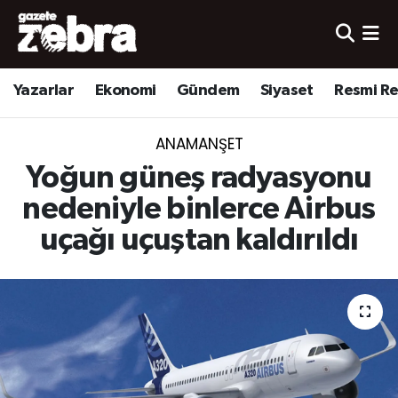
Yazarlar
Nöbetçi Eczaneler
Yazarlar
Ekonomi
Gündem
Siyaset
Resmi R
Ekonomi
Hava Durumu
ANAMANŞET
Kültür-Sanat
Trafik Durumu
Yoğun güneş radyasyonu
Yerel
Süper Lig Puan Durumu ve Fikstür
nedeniyle binlerce Airbus
uçağı uçuştan kaldırıldı
Spor
Tüm Manşetler
Son Dakika Haberleri
Haber Arşivi