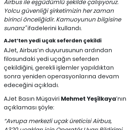
Airbus ile eşgüdümlü şekilde çalışıyoruz.
Yolcu güvenliği şirketimizin her zaman
birinci önceliğidir. Kamuoyunun bilgisine
sunarız"
ifadelerini kullandı.
AJet’ten yedi uçak seferden çekildi
AJet, Airbus’ın duyurusunun ardından
filosundaki yedi uçağın seferden
çekildiğini, gerekli işlemler yapıldıktan
sonra yeniden operasyonlarına devam
edeceğini açıkladı.
AJet Basın Müşaviri
Mehmet Yeşilkaya
’nın
açıklaması şöyle:
“Avrupa merkezli uçak üreticisi Airbus,
A320 uçakları için Operatör Uyarı Bildirimi