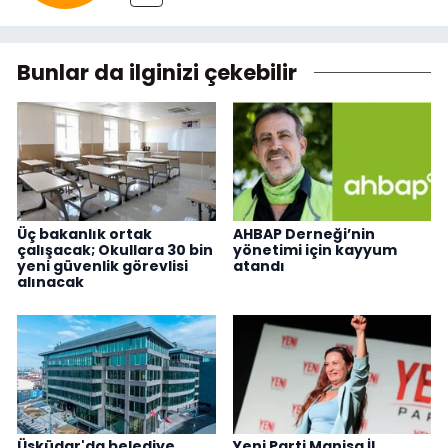
Bunlar da ilginizi çekebilir
Üç bakanlık ortak
AHBAP Derneği’nin
çalışacak; Okullara 30 bin
yönetimi için kayyum
yeni güvenlik görevlisi
atandı
alınacak
Üsküdar'da belediye
Yeni Parti Manisa İl