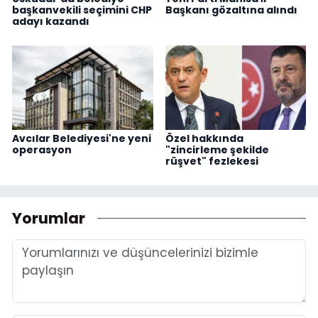
başkanvekili seçimini CHP
Başkanı gözaltına alındı
adayı kazandı
Avcılar Belediyesi'ne yeni
Özel hakkında
operasyon
"zincirleme şekilde
rüşvet" fezlekesi
Yorumlar