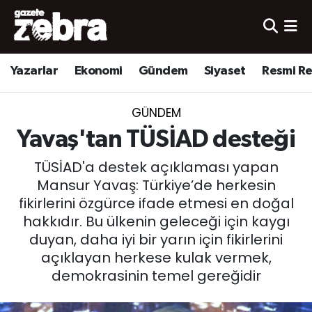
Yazarlar
Nöbetçi Eczaneler
Yazarlar
Ekonomi
Gündem
Siyaset
Resmi R
Ekonomi
Hava Durumu
GÜNDEM
Kültür-Sanat
Trafik Durumu
Yavaş'tan TÜSİAD desteği
Yerel
Süper Lig Puan Durumu ve Fikstür
TÜSİAD'a destek açıklaması yapan
Mansur Yavaş: Türkiye’de herkesin
Spor
Tüm Manşetler
fikirlerini özgürce ifade etmesi en doğal
hakkıdır. Bu ülkenin geleceği için kaygı
Son Dakika Haberleri
duyan, daha iyi bir yarın için fikirlerini
açıklayan herkese kulak vermek,
Haber Arşivi
demokrasinin temel gereğidir