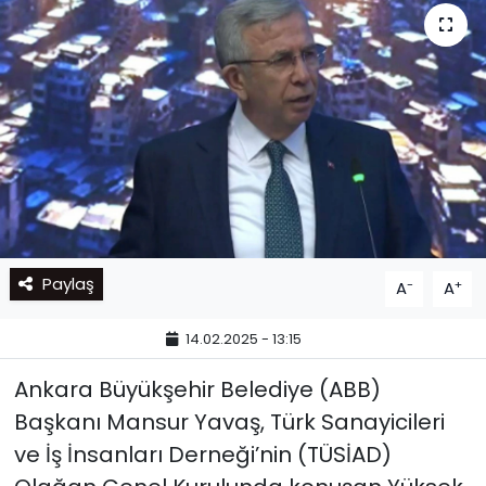
Paylaş
-
+
A
A
14.02.2025 - 13:15
Ankara Büyükşehir Belediye (ABB)
Başkanı Mansur Yavaş, Türk Sanayicileri
ve İş İnsanları Derneği’nin (TÜSİAD)