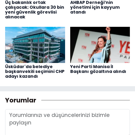
Üç bakanlık ortak
AHBAP Derneği’nin
çalışacak; Okullara 30 bin
yönetimi için kayyum
yeni güvenlik görevlisi
atandı
alınacak
Üsküdar'da belediye
Yeni Parti Manisa İl
başkanvekili seçimini CHP
Başkanı gözaltına alındı
adayı kazandı
Yorumlar