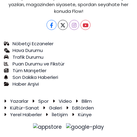
yazıları, magazinden siyasete, spordan seyahate her
konuda Flow!
Nöbetçi Eczaneler
Hava Durumu
Trafik Durumu
Puan Durumu ve Fikstür
Tüm Manşetler
Son Dakika Haberleri
Haber Arşivi
Yazarlar
Spor
Video
Bilim
Kültür-Sanat
Galeri
Editörden
Yerel Haberler
İletişim
Künye