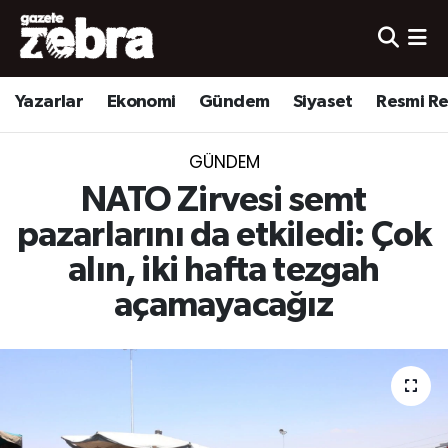
Yazarlar
Nöbetçi Eczaneler
Yazarlar
Ekonomi
Gündem
Siyaset
Resmi R
Ekonomi
Hava Durumu
GÜNDEM
Kültür-Sanat
Trafik Durumu
NATO Zirvesi semt
Yerel
Süper Lig Puan Durumu ve Fikstür
pazarlarını da etkiledi: Çok
alın, iki hafta tezgah
Spor
Tüm Manşetler
açamayacağız
Son Dakika Haberleri
Haber Arşivi