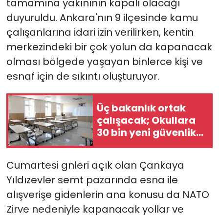
tamamına yakınının kapalı olacağı
duyuruldu. Ankara'nın 9 ilçesinde kamu
çalışanlarına idari izin verilirken, kentin
merkezindeki bir çok yolun da kapanacak
olması bölgede yaşayan binlerce kişi ve
esnaf için de sıkıntı oluşturuyor.
Üç bakanlık ortak
çalışacak; Okullara
30 bin yeni güvenlik
görevlisi alınacak
Cumartesi gnleri açık olan Çankaya
Yıldızevler semt pazarında esna ile
alışverişe gidenlerin ana konusu da NATO
Zirve nedeniyle kapanacak yollar ve