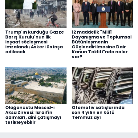
Trump'ın kurduğu Gazze
12 maddelik "Millî
Barış Kurulu'nun ilk
Dayanışma ve Toplumsal
inşaat sözleşmesi
Bütünleşmenin
imzalandı; Askeri üs inşa
Güçlendirilmesine Dair
edilecek
Kanun Teklifi"nde neler
var?
Olağanüstü Mescid-i
Otomotiv satışlarında
Aksa Zirvesi; İsrail'in
son 4 yılın en kötü
adımları, dini çatışmayı
Temmuz ayı
tetikleyebilir