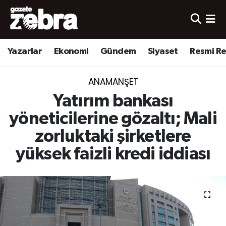
Yazarlar
Nöbetçi Eczaneler
Yazarlar
Ekonomi
Gündem
Siyaset
Resmi R
Ekonomi
Hava Durumu
ANAMANŞET
Kültür-Sanat
Trafik Durumu
Yatırım bankası
Yerel
Süper Lig Puan Durumu ve Fikstür
yöneticilerine gözaltı; Mali
zorluktaki şirketlere
Spor
Tüm Manşetler
yüksek faizli kredi iddiası
Son Dakika Haberleri
Haber Arşivi