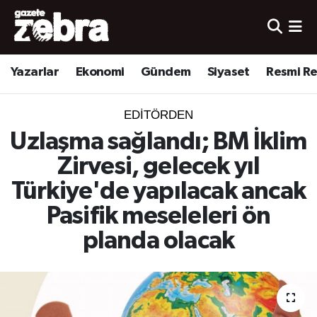
Yazarlar
Nöbetçi Eczaneler
Yazarlar
Ekonomi
Gündem
Siyaset
Resmi R
Ekonomi
Hava Durumu
EDITÖRDEN
Kültür-Sanat
Trafik Durumu
Uzlaşma sağlandı; BM İklim
Zirvesi, gelecek yıl
Yerel
Süper Lig Puan Durumu ve Fikstür
Türkiye'de yapılacak ancak
Spor
Tüm Manşetler
Pasifik meseleleri ön
Son Dakika Haberleri
planda olacak
Haber Arşivi