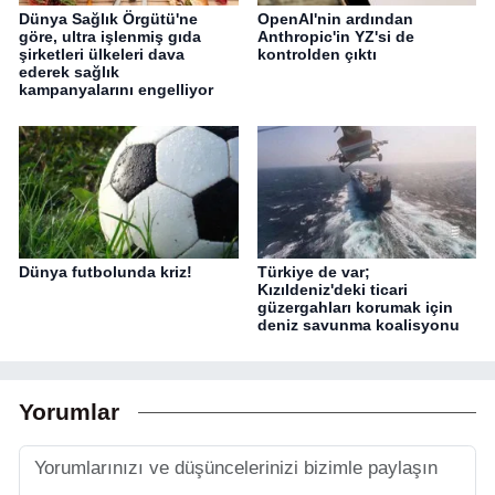
Dünya Sağlık Örgütü'ne
OpenAI'nin ardından
göre, ultra işlenmiş gıda
Anthropic'in YZ'si de
şirketleri ülkeleri dava
kontrolden çıktı
ederek sağlık
kampanyalarını engelliyor
Dünya futbolunda kriz!
Türkiye de var;
Kızıldeniz'deki ticari
güzergahları korumak için
deniz savunma koalisyonu
Yorumlar