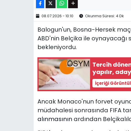
08.07.2026 - 10:10
Okunma Süresi: 4 Dk
Balogun'un, Bosna-Hersek maçı
ABD'nin Belçika ile oynayacağı 
bekleniyordu.
Tercih dönem
yapılır, aday
İçeriği Görüntü
Ancak Monaco'nun forvet oyunc
müdahalesi sonrasında FIFA ta
alınmasının
ardından Belçikalıla