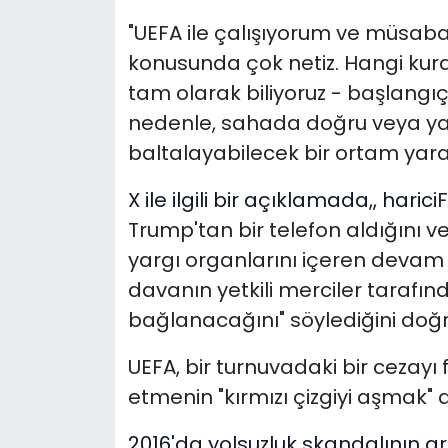
"UEFA ile çalışıyorum ve müsaba
konusunda çok netiz. Hangi kura
tam olarak biliyoruz - başlangıç
nedenle, sahada doğru veya yanl
baltalayabilecek bir ortam yarat
X ile ilgili bir açıklamada,
,
harici
F
Trump'tan bir telefon aldığını v
yargı organlarını içeren devam
davanın yetkili merciler tarafı
bağlanacağını" söylediğini doğr
UEFA, bir turnuvadaki bir cezayı 
etmenin "kırmızı çizgiyi aşmak" 
2016'da yolsuzluk skandalının a