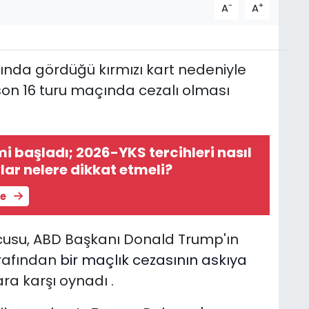
-
+
A
A
nda gördüğü kırmızı kart nedeniyle
son 16 turu maçında cezalı olması
i başladı; 2026-YKS tercihleri nasıl
lar nelere dikkat etmeli?
le
usu, ABD Başkanı Donald Trump'ın
rafından
bir maçlık cezasının askıya
ra karşı oynadı .