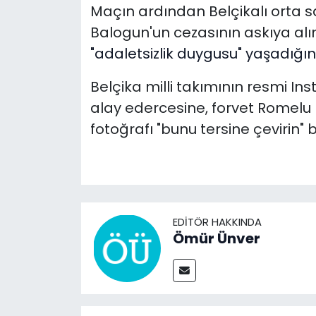
Maçın ardından Belçikalı orta 
Balogun'un cezasının askıya al
"adaletsizlik duygusu" yaşadığını
Belçika milli takımının resmi I
alay edercesine, forvet Romelu 
fotoğrafı "bunu tersine çevirin" b
EDITÖR HAKKINDA
Ömür Ünver