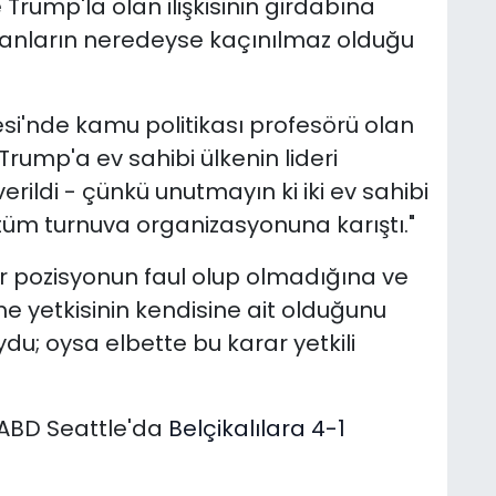
e Trump'la olan ilişkisinin girdabına
nanların neredeyse kaçınılmaz olduğu
si'nde kamu politikası profesörü olan
 Trump'a ev sahibi ülkenin lideri
rildi - çünkü unutmayın ki iki ev sahibi
 tüm turnuva organizasyonuna karıştı."
r pozisyonun faul olup olmadığına ve
e yetkisinin kendisine ait olduğunu
; oysa elbette bu karar yetkili
 ABD Seattle'da
Belçikalılara 4-1