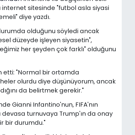
ı internet sitesinde "futbol asla siyasi
emeli" diye yazdı.
ir durumda olduğunu söyledi ancak
esel düzeyde işleyen siyasetin",
ğimiz her şeyden çok farklı" olduğunu
m etti: "Normal bir ortamda
şüpheler olurdu diye düşünüyorum, ancak
ığını da belirtmek gerekir."
e Gianni Infantino'nun, FIFA'nın
bu devasa turnuvaya Trump'ın da onay
ir bir durumdu."