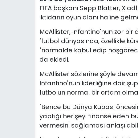
FIFA başkanı Sepp Blatter,
X adl
iktidarın oyun alanı haline gelm
McAllister, Infantino'nun zor b
"futbol dünyasında, özellikle kür
"normalde kabul edip hoşgörece
da ekledi.
McAllister sözlerine şöyle deva
Infantino'nun liderliğine dair 
futbolun normal bir ortam olmad
"Bence bu Dünya Kupası öncesind
yaptığı her şeyi finanse eden 
vermesini sağlaması anlaşılabil