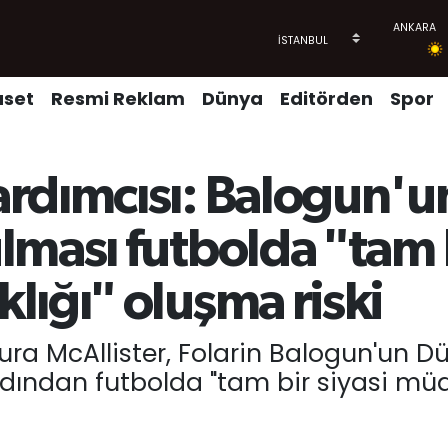
aset
Resmi Reklam
Dünya
Editörden
Spor
rdımcısı: Balogun'u
ması futbolda "tam b
lığı" oluşma riski
ura McAllister, Folarin Balogun'un 
dından futbolda "tam bir siyasi mü