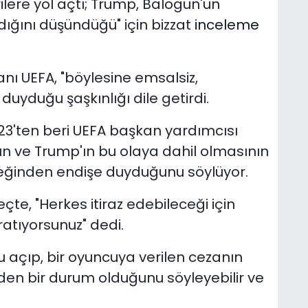
rilere yol açtı; Trump,
Balogun'un
ığını düşündüğü" için bizzat
inceleme
ı UEFA, "böylesine emsalsiz,
duyduğu şaşkınlığı dile getirdi.
2023'ten beri UEFA başkan yardımcısı
ın ve Trump'ın bu olaya dahil olmasının
ceğinden endişe duyduğunu söylüyor.
te, "Herkes itiraz edebileceği için
ratıyorsunuz" dedi.
nu açıp, bir oyuncuya verilen cezanın
 eden bir durum olduğunu söyleyebilir ve