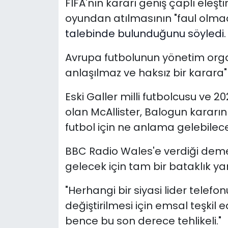
FIFA'nın kararı geniş çaplı eleşti
oyundan atılmasının "faul olmad
talebinde bulunduğunu söyledi.
Avrupa futbolunun yönetim organ
anlaşılmaz ve haksız bir karara" 
Eski Galler milli futbolcusu ve 
olan McAllister, Balogun kararın
futbol için ne anlama gelebile
BBC Radio Wales'e verdiği demeç
gelecek için tam bir bataklık ya
"Herhangi bir siyasi lider telefo
değiştirilmesi için emsal teşkil
bence bu son derece tehlikeli."