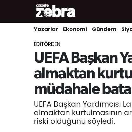
Yazarlar
Nöbetçi Eczaneler
Yazarlar
Ekonomi
Gündem
Siy
Ekonomi
Hava Durumu
EDITÖRDEN
Kültür-Sanat
Trafik Durumu
UEFA Başkan Ya
Yerel
Süper Lig Puan Durumu ve Fikstür
almaktan kurtul
Spor
Tüm Manşetler
müdahale batak
Son Dakika Haberleri
UEFA Başkan Yardımcısı La
almaktan kurtulmasının ar
Haber Arşivi
riski olduğunu söyledi.