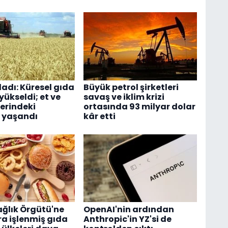
ladı: Küresel gıda
Büyük petrol şirketleri
 yükseldi; et ve
savaş ve iklim krizi
lerindeki
ortasında 93 milyar dolar
 yaşandı
kâr etti
ğlık Örgütü'ne
OpenAI'nin ardından
ra işlenmiş gıda
Anthropic'in YZ'si de