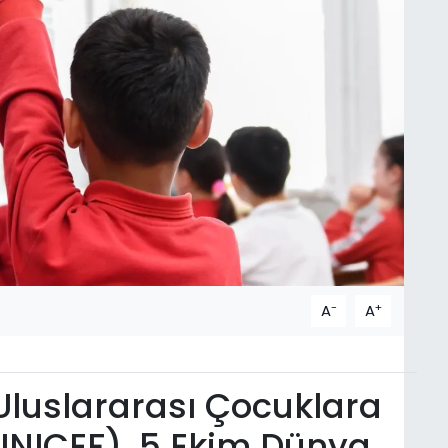
-
+
A
A
 Uluslararası Çocuklara
UNICEF), 5 Ekim Dünya