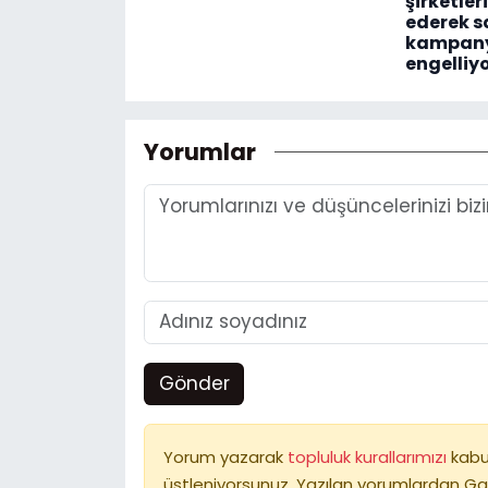
şirketler
ederek s
kampany
engelliy
Yorumlar
Gönder
Yorum yazarak
topluluk kurallarımızı
kabu
üstleniyorsunuz. Yazılan yorumlardan Ga