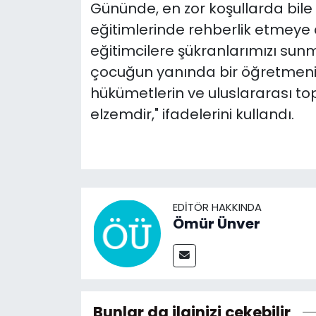
Gününde, en zor koşullarda bile
eğitimlerinde rehberlik etmey
eğitimcilere şükranlarımızı sunm
çocuğun yanında bir öğretmenin
hükümetlerin ve uluslararası t
elzemdir," ifadelerini kullandı.
EDITÖR HAKKINDA
Ömür Ünver
Bunlar da ilginizi çekebilir