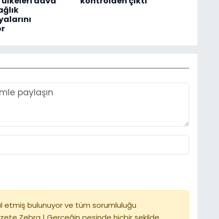
i ülkeleri dava
kontrolden çıktı
ağlık
alarını
or
l etmiş bulunuyor ve tüm sorumluluğu
zete Zebra | Gerçeğin peşinde hiçbir şekilde