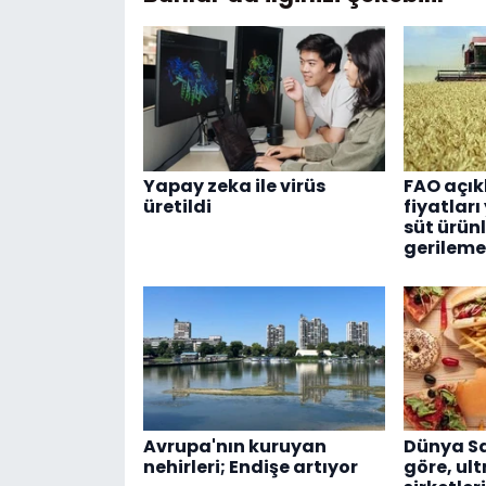
Yapay zeka ile virüs
FAO açık
üretildi
fiyatları
süt ürün
gerileme
Avrupa'nın kuruyan
Dünya Sa
nehirleri; Endişe artıyor
göre, ult