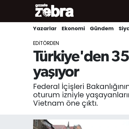
Yazarlar
Nöbetçi Eczaneler
Yazarlar
Ekonomi
Gündem
Siy
Ekonomi
Hava Durumu
EDITÖRDEN
Kültür-Sanat
Trafik Durumu
Türkiye'den 35
Yerel
Süper Lig Puan Durumu ve Fikstür
yaşıyor
Spor
Tüm Manşetler
Federal İçişleri Bakanlığını
oturum izniyle yaşayanların
Son Dakika Haberleri
Vietnam öne çıktı.
Haber Arşivi