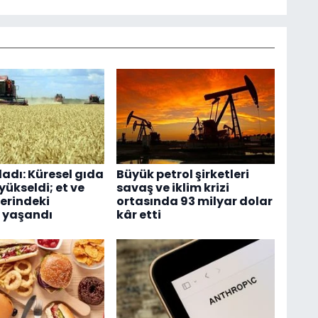
ladı: Küresel gıda
Büyük petrol şirketleri
 yükseldi; et ve
savaş ve iklim krizi
lerindeki
ortasında 93 milyar dolar
 yaşandı
kâr etti