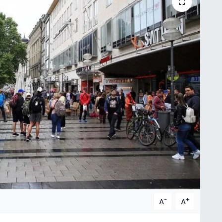
-
+
A
A