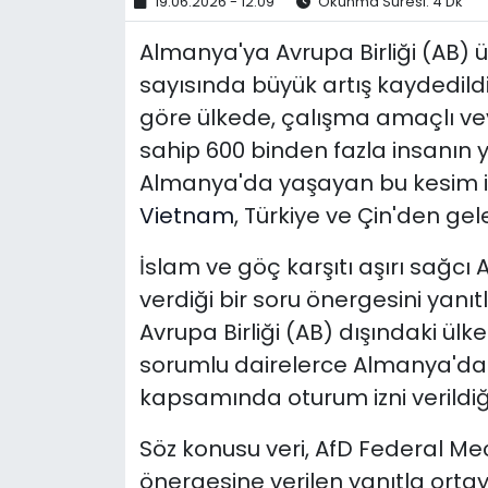
19.06.2026 - 12:09
Okunma Süresi: 4 Dk
Almanya'ya Avrupa Birliği (AB) 
sayısında büyük artış kaydedildi
göre ülkede, çalışma amaçlı v
sahip 600 binden fazla insanın 
Almanya'da yaşayan bu kesim 
Vietnam
, Türkiye ve Çin'den gele
İslam ve göç karşıtı aşırı sağcı 
verdiği bir soru önergesini yanı
Avrupa Birliği (AB) dışındaki ülk
sorumlu dairelerce Almanya'da
kapsamında oturum izni verildiği
Söz konusu veri, AfD Federal Mecl
önergesine verilen yanıtla ortaya