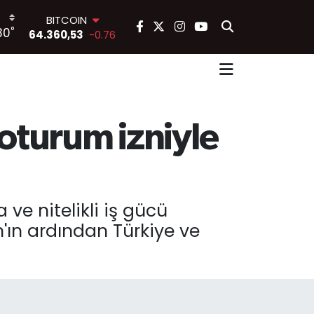
64.360,53
-0.76
DOLAR
°
30
47,7069
0.17
EURO
55,0265
0.01
STERLİN
64,1897
0.02
GRAM ALTIN
oturum izniyle
6574.81
1.44
BİST100
13.887
64
 ve nitelikli iş gücü
n'ın ardından Türkiye ve