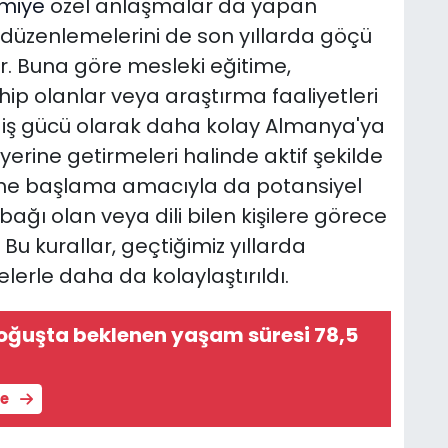
omiye
özel anlaşmalar da yapan
ik düzenlemelerini de son yıllarda göçü
or. Buna göre mesleki eğitime,
p olanlar veya araştırma faaliyetleri
li iş gücü olarak daha kolay Almanya'ya
rı yerine getirmeleri halinde aktif şekilde
ime başlama amacıyla da potansiyel
ağı olan veya dili bilen kişilere görece
. Bu kurallar, geçtiğimiz yıllarda
erle daha da kolaylaştırıldı.
oğuşta beklenen yaşam süresi 78,5
le