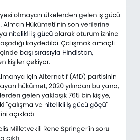
üyesi olmayan ülkelerden gelen iş gücü
. Alman Hükümeti'nin son verilerine
eya
nitelikli iş gücü
olarak oturum iznine
yaşadığı kaydedildi. Çalışmak amaçlı
içinde
başı sırasıyla Hindistan,
n kişiler çekiyor.
Almanya için Alternatif (AfD) partisinin
tlayan hükümet, 2020 yılından bu yana,
elerden gelen yaklaşık 765 bin kişiye,
ki "çalışma ve
nitelikli iş gücü göçü
"
ni açıkladı.
is Milletvekili Rene Springer'in soru
 çıktı.