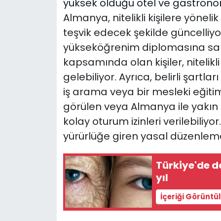
yüksek olduğu otel ve gastron
Almanya, nitelikli kişilere yönel
teşvik edecek şekilde güncelliy
yükseköğrenim diplomasına sahi
kapsamında olan kişiler, nitelik
gelebiliyor. Ayrıca, belirli şartla
iş arama veya bir mesleki eğit
görülen veya Almanya ile yakın b
kolay oturum izinleri verilebiliyor
yürürlüğe giren yasal düzenlemel
Türkiye'de d
yıl
İçeriği Görüntü