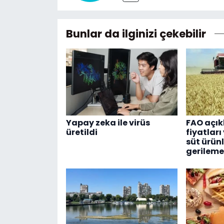
Bunlar da ilginizi çekebilir
Yapay zeka ile virüs
FAO açık
üretildi
fiyatları
süt ürün
gerileme