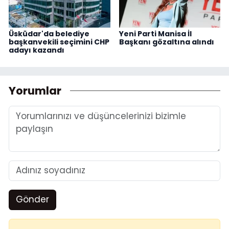
Üsküdar'da belediye
Yeni Parti Manisa İl
başkanvekili seçimini CHP
Başkanı gözaltına alındı
adayı kazandı
Yorumlar
Gönder