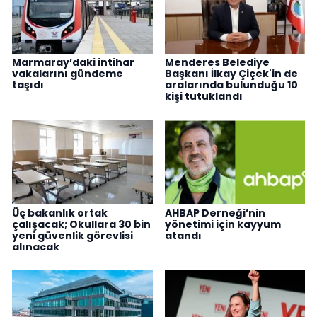
Marmaray’daki intihar
Menderes Belediye
vakalarını gündeme
Başkanı İlkay Çiçek'in de
taşıdı
aralarında bulunduğu 10
kişi tutuklandı
Üç bakanlık ortak
AHBAP Derneği’nin
çalışacak; Okullara 30 bin
yönetimi için kayyum
yeni güvenlik görevlisi
atandı
alınacak