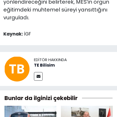
yönlendireceğini belirterek, MES’in örgün
eğitimdeki muhtemel süreyi yansıttığını
vurguladı.
Kaynak:
İGF
EDITÖR HAKKINDA
TE Bilisim
Bunlar da ilginizi çekebilir