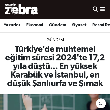
Yazarlar
Nöbetçi Eczaneler
Yazarlar
Ekonomi
Gündem
Siyaset
Resmi R
Ekonomi
Hava Durumu
GÜNDEM
Kültür-Sanat
Trafik Durumu
Türkiye’de muhtemel
Yerel
Süper Lig Puan Durumu ve Fikstür
eğitim süresi 2024'te 17,2
yıla düştü... En yüksek
Spor
Tüm Manşetler
Karabük ve İstanbul, en
Son Dakika Haberleri
düşük Şanlıurfa ve Şırnak
Haber Arşivi