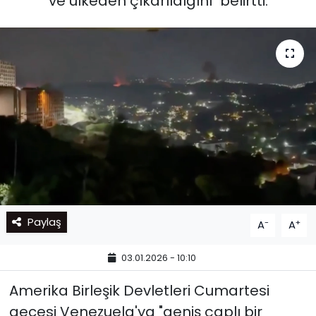
ve ülkeden çıkarıldığını" belirtti.
Paylaş
-
+
A
A
03.01.2026 - 10:10
Amerika Birleşik Devletleri Cumartesi
gecesi Venezuela'ya "geniş çaplı bir