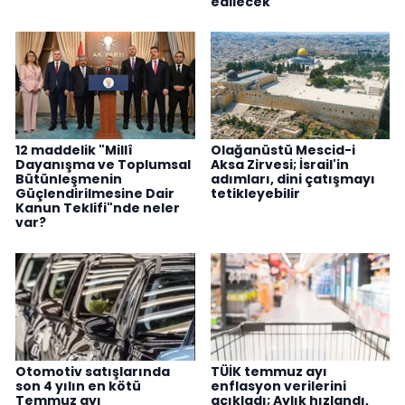
edilecek
12 maddelik "Millî
Olağanüstü Mescid-i
Dayanışma ve Toplumsal
Aksa Zirvesi; İsrail'in
Bütünleşmenin
adımları, dini çatışmayı
Güçlendirilmesine Dair
tetikleyebilir
Kanun Teklifi"nde neler
var?
Otomotiv satışlarında
TÜİK temmuz ayı
son 4 yılın en kötü
enflasyon verilerini
Temmuz ayı
açıkladı; Aylık hızlandı,