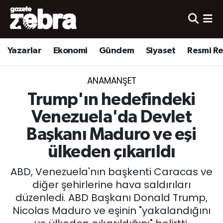
Yazarlar
Nöbetçi Eczaneler
Yazarlar
Ekonomi
Gündem
Siyaset
Resmi R
Ekonomi
Hava Durumu
ANAMANŞET
Kültür-Sanat
Trafik Durumu
Trump'ın hedefindeki
Yerel
Süper Lig Puan Durumu ve Fikstür
Venezuela'da Devlet
Başkanı Maduro ve eşi
Spor
Tüm Manşetler
ülkeden çıkarıldı
Son Dakika Haberleri
ABD, Venezuela'nın başkenti Caracas ve
diğer şehirlerine hava saldırıları
Haber Arşivi
düzenledi. ABD Başkanı Donald Trump,
Nicolas Maduro ve eşinin "yakalandığını