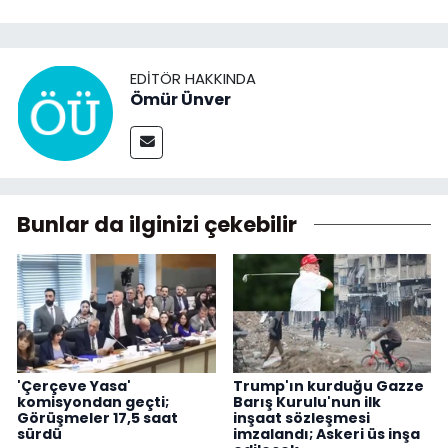
EDITÖR HAKKINDA
Ömür Ünver
Bunlar da ilginizi çekebilir
'Çerçeve Yasa'
Trump'ın kurduğu Gazze
komisyondan geçti;
Barış Kurulu'nun ilk
Görüşmeler 17,5 saat
inşaat sözleşmesi
sürdü
imzalandı; Askeri üs inşa