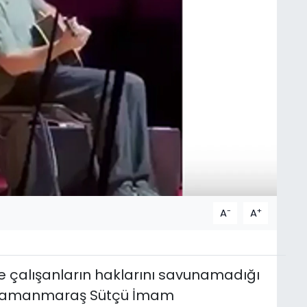
-
+
A
A
 çalışanların haklarını savunamadığı
ahramanmaraş Sütçü İmam