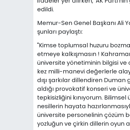
ifadeler yer alırken, 'AK Parti'nin
edildi.
Memur-Sen Genel Başkanı Ali Yal
şunları paylaştı:
"Kimse toplumsal huzuru bozm
etmeye kalkışmasın ! Kahrama
üniversite yönetiminin bilgisi v
kez milli-manevi değerlerle alay 
dışı şarkılar dillendiren Duman
aldığı provokatif konseri ve üni
tepkisizliğini kınıyorum. Bilims
nesillerin hayata hazırlanmasıy
üniversite personelinin çözüm b
yozluğun ve çirkin dillerin oyun 