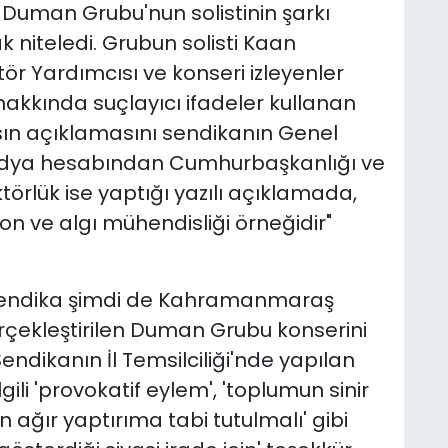
n Duman Grubu'nun solistinin şarkı
ak niteledi. Grubun solisti Kaan
ör Yardımcısı ve konseri izleyenler
hakkında suçlayıcı ifadeler kullanan
sın açıklamasını sendikanın Genel
medya hesabından Cumhurbaşkanlığı ve
törlük ise yaptığı yazılı açıklamada,
n ve algı mühendisliği örneğidir"
 sendika şimdi de Kahramanmaraş
rçekleştirilen Duman Grubu konserini
ndikanın İl Temsilciliği'nde yapılan
li 'provokatif eylem', 'toplumun sinir
n ağır yaptırıma tabi tutulmalı' gibi