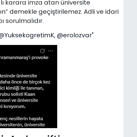
ı karara imza atan üniversite
” demekle geçiştirilemez. Adli ve idari
ı sorulmalıdır.
@YuksekogretimK
,
@erolozvar
"