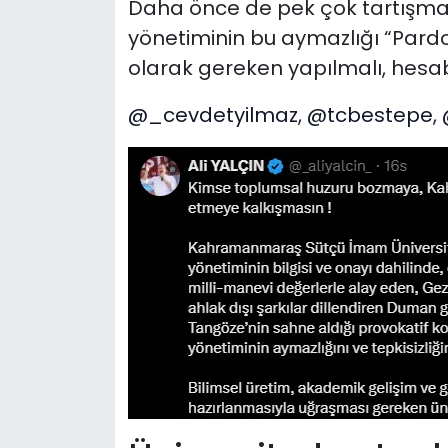
Daha önce de pek çok tartışmal
yönetiminin bu aymazlığı “Pardon
olarak gereken yapılmalı, hesab
@_cevdetyilmaz
,
@tcbestepe
,