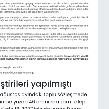
tirileri yapılmıştı
ağustos ayındaki toplu sözleşmede
ı için ise yüzde 46 oranında zam talep
yüzde 18, 2027 için de yüzde 9 zam