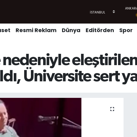
aset
Resmi Reklam
Dünya
Editörden
Spor
 nedeniyle eleştiril
dı, Üniversite sert ya