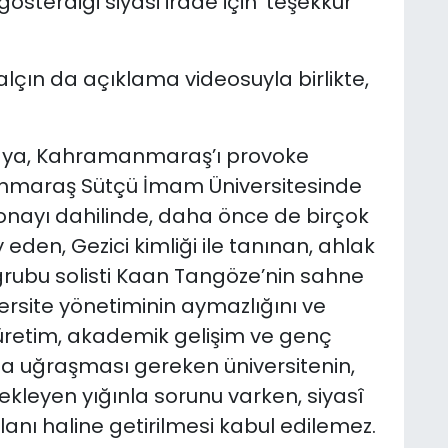
 gösterdiği siyasi irade için' teşekkür
çın da açıklama videosuyla birlikte,
aya, Kahramanmaraş’ı provoke
nmaraş Sütçü İmam Üniversitesinde
e onayı dahilinde, daha önce de birçok
eden, Gezici kimliği ile tanınan, ahlak
 grubu solisti Kaan Tangöze’nin sahne
versite yönetiminin aymazlığını ve
el üretim, akademik gelişim ve genç
la uğraşması gereken üniversitenin,
ekleyen yığınla sorunu varken, siyasî
alanı haline getirilmesi kabul edilemez.