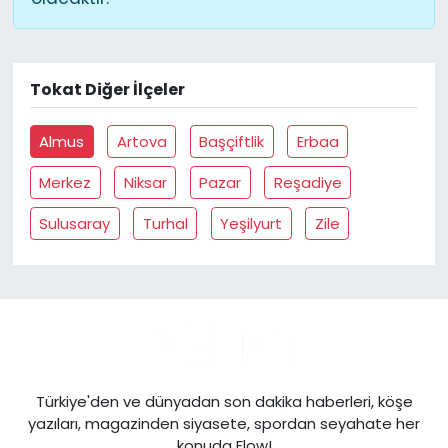
Tokat Diğer İlçeler
Almus
Artova
Başçiftlik
Erbaa
Merkez
Niksar
Pazar
Reşadiye
Sulusaray
Turhal
Yeşilyurt
Zile
Türkiye'den ve dünyadan son dakika haberleri, köşe
yazıları, magazinden siyasete, spordan seyahate her
konuda Flow!