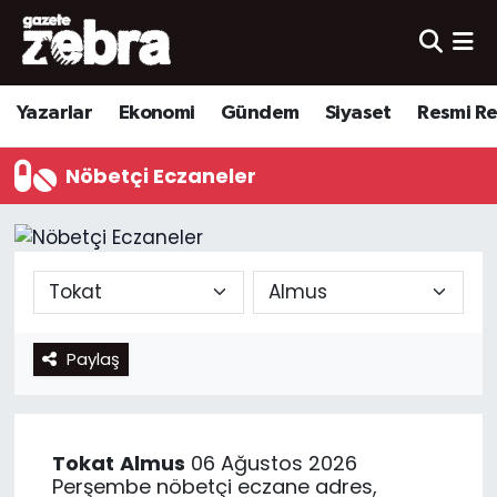
Yazarlar
Nöbetçi Eczaneler
Yazarlar
Ekonomi
Gündem
Siyaset
Resmi R
Ekonomi
Hava Durumu
Nöbetçi Eczaneler
Kültür-Sanat
Trafik Durumu
Yerel
Süper Lig Puan Durumu ve Fikstür
Spor
Tüm Manşetler
Paylaş
Son Dakika Haberleri
Haber Arşivi
Tokat
Almus
06 Ağustos 2026
Perşembe nöbetçi eczane adres,