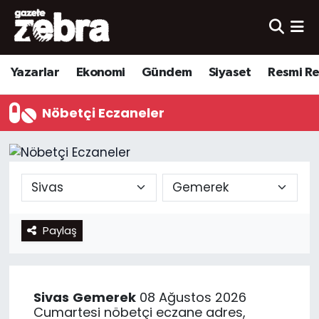
Yazarlar
Nöbetçi Eczaneler
Yazarlar
Ekonomi
Gündem
Siyaset
Resmi R
Ekonomi
Hava Durumu
Nöbetçi Eczaneler
Kültür-Sanat
Trafik Durumu
Yerel
Süper Lig Puan Durumu ve Fikstür
Spor
Tüm Manşetler
Paylaş
Son Dakika Haberleri
Haber Arşivi
Sivas
Gemerek
08 Ağustos 2026
Cumartesi nöbetçi eczane adres,