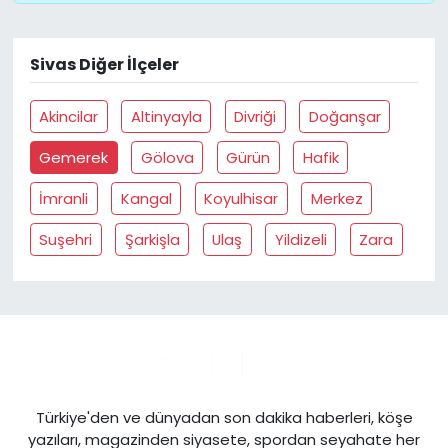
Sivas Diğer İlçeler
Akincilar
Altinyayla
Divriği
Doğanşar
Gemerek
Gölova
Gürün
Hafik
İmranli
Kangal
Koyulhisar
Merkez
Suşehri
Şarkişla
Ulaş
Yildizeli
Zara
Türkiye'den ve dünyadan son dakika haberleri, köşe
yazıları, magazinden siyasete, spordan seyahate her