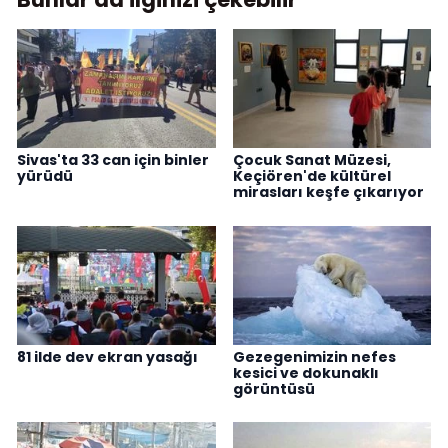
Sivas'ta 33 can için binler
Çocuk Sanat Müzesi,
yürüdü
Keçiören'de kültürel
mirasları keşfe çıkarıyor
81 ilde dev ekran yasağı
Gezegenimizin nefes
kesici ve dokunaklı
görüntüsü