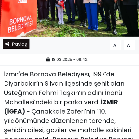
Paylaş
-
+
A
A
18.03.2025 - 09:42
İzmir'de Bornova Belediyesi, 1997’de
Diyarbakır’ın Silvan ilçesinde şehit olan
Üsteğmen Fehmi Taşkın’ın adını İnönü
Mahallesi’ndeki bir parka verdi.
İZMİR
(İGFA) -
Çanakkale Zaferi’nin 110.
yıldönümünde düzenlenen törende,
şehidin ailesi, gaziler ve mahalle sakinleri