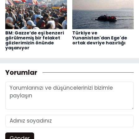
BM: Gazze’de eşi benzeri
Türkiye ve
görülmemiş bir felaket
Yunanistan'dan Ege'de
gözlerimizin önünde
ortak devriye hazırlığı
yaşanıyor
Yorumlar
Gönder