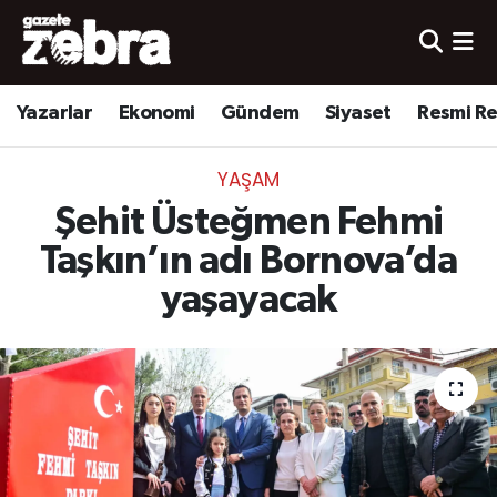
Yazarlar
Nöbetçi Eczaneler
Yazarlar
Ekonomi
Gündem
Siyaset
Resmi R
Ekonomi
Hava Durumu
YAŞAM
Kültür-Sanat
Trafik Durumu
Şehit Üsteğmen Fehmi
Yerel
Süper Lig Puan Durumu ve Fikstür
Taşkın’ın adı Bornova’da
yaşayacak
Spor
Tüm Manşetler
Son Dakika Haberleri
Haber Arşivi