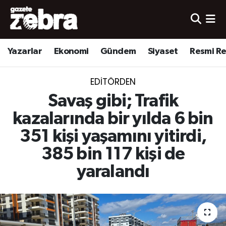
Yazarlar
Nöbetçi Eczaneler
Yazarlar
Ekonomi
Gündem
Siyaset
Resmi R
Ekonomi
Hava Durumu
EDITÖRDEN
Kültür-Sanat
Trafik Durumu
Savaş gibi; Trafik
Yerel
Süper Lig Puan Durumu ve Fikstür
kazalarında bir yılda 6 bin
351 kişi yaşamını yitirdi,
Spor
Tüm Manşetler
385 bin 117 kişi de
Son Dakika Haberleri
yaralandı
Haber Arşivi