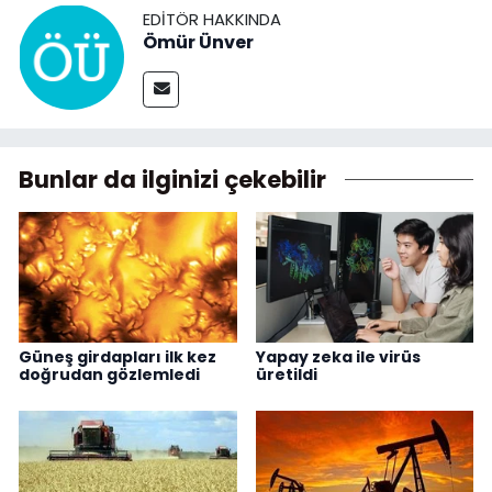
EDITÖR HAKKINDA
Ömür Ünver
Bunlar da ilginizi çekebilir
Güneş girdapları ilk kez
Yapay zeka ile virüs
doğrudan gözlemledi
üretildi