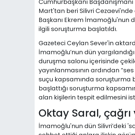
Cumhurbaşkanı Başdanışmanı Ok
Mart'tan beri Silivri Cezaevi'nd
Başkanı Ekrem İmamoğlu'nun d
ilgili soruşturma başlatıldı.
Gazeteci Ceylan Sever'in
aktard
İmamoğlu’nun dün yargılandığ
duruşma salonu içerisinde çeki
yayınlanmasının ardından “ses 
suçu kapsamında soruşturma başl
başlattığı soruşturma kapsamı
alan kişilerin tespit edilmesini ist
Oktay Saral, çağrı
İmamoğlu'nun dün Silivri’deki '