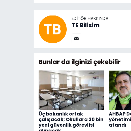
EDITÖR HAKKINDA
TE Bilisim
Bunlar da ilginizi çekebilir
Üç bakanlık ortak
AHBAP De
çalışacak; Okullara 30 bin
yönetimi
yeni güvenlik görevlisi
atandı
alınacak