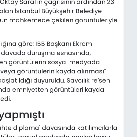
tay Saral'ın çağrısının ardından 23
e olan İstanbul Büyükşehir Belediye
ün mahkemede çekilen görüntüleriyle
ığına
göre; İBB Başkanı Ekrem
ı davada duruşma esnasında,
len görüntülerin sosyal medyada
veya görüntülerin kayda alınması”
atıldığı duyuruldu. Savcılık re’sen
nda emniyetten görüntüleri kayda
edi.
 yapmıştı
sahte diploma' davasında katılımcılarla