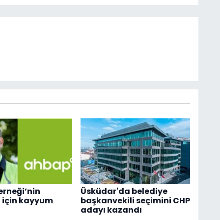
rneği’nin
Üsküdar'da belediye
 için kayyum
başkanvekili seçimini CHP
adayı kazandı