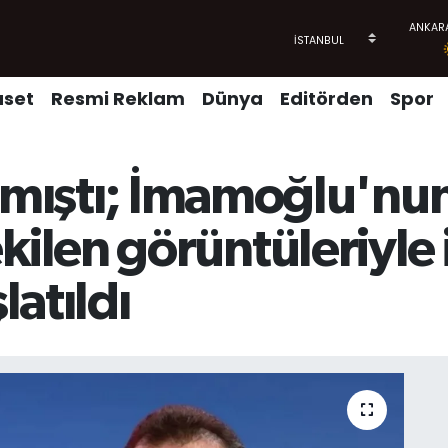
aset
Resmi Reklam
Dünya
Editörden
Spor
apmıştı; İmamoğlu'nu
en görüntüleriyle il
atıldı