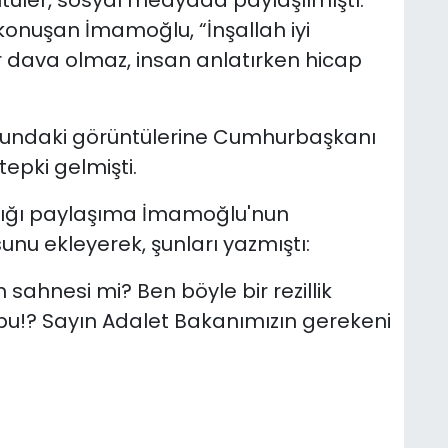
üntüler, sosyal medyada paylaşılmıştı.
onuşan İmamoğlu, “İnşallah iyi
r dava olmaz, insan anlatırken hicap
ndaki görüntülerine Cumhurbaşkanı
epki gelmişti.
tığı paylaşıma İmamoğlu'nun
u ekleyerek, şunları yazmıştı:
 sahnesi mi? Ben böyle bir rezillik
u!? Sayın Adalet Bakanımızın gerekeni