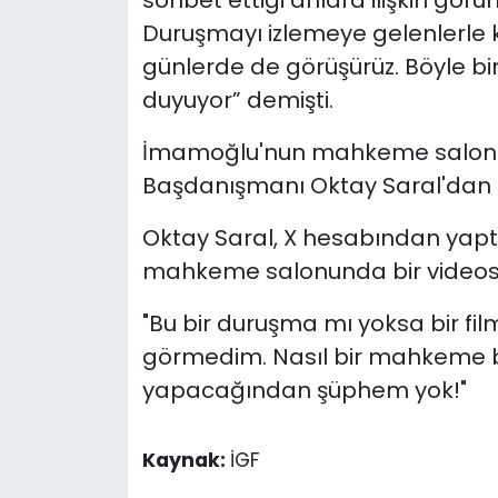
sohbet ettiği anlara ilişkin gör
Duruşmayı izlemeye gelenlerle k
günlerde de görüşürüz. Böyle bi
duyuyor” demişti.
İmamoğlu'nun mahkeme salonu
Başdanışmanı Oktay Saral'dan t
Oktay Saral, X hesabından yap
mahkeme salonunda bir videosun
"Bu bir duruşma mı yoksa bir film
görmedim. Nasıl bir mahkeme b
yapacağından şüphem yok!"
Kaynak:
İGF