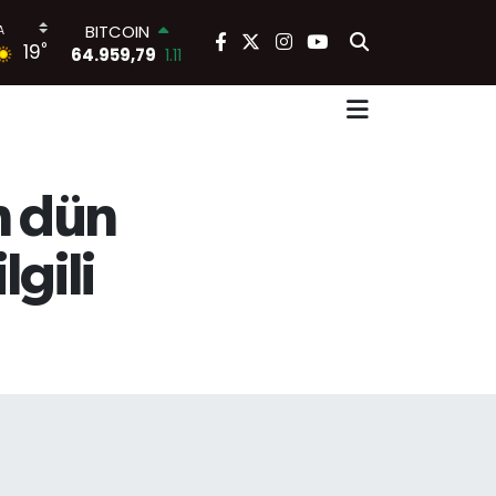
BITCOIN
°
19
64.959,79
1.11
DOLAR
47,7436
0.18
EURO
55,2510
0.32
STERLİN
64,4811
0.38
n dün
GRAM ALTIN
6660.55
0.03
gili
BİST100
13.779
-14