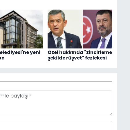
elediyesi'ne yeni
Özel hakkında "zincirleme
on
şekilde rüşvet" fezlekesi