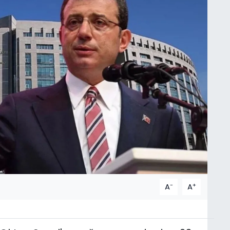
-
+
A
A