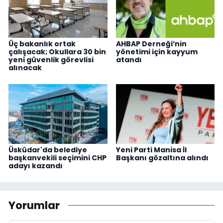
Üç bakanlık ortak
AHBAP Derneği’nin
çalışacak; Okullara 30 bin
yönetimi için kayyum
yeni güvenlik görevlisi
atandı
alınacak
Üsküdar'da belediye
Yeni Parti Manisa İl
başkanvekili seçimini CHP
Başkanı gözaltına alındı
adayı kazandı
Yorumlar