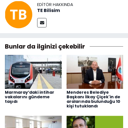
EDITÖR HAKKINDA
TE Bilisim
Bunlar da ilginizi çekebilir
Marmaray’daki intihar
Menderes Belediye
vakalarını gündeme
Başkanı İlkay Çiçek'in de
taşıdı
aralarında bulunduğu 10
kişi tutuklandı