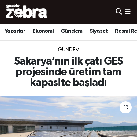
Yazarlar
Nöbetçi Eczaneler
Yazarlar
Ekonomi
Gündem
Siyaset
Resmi R
Ekonomi
Hava Durumu
GÜNDEM
Kültür-Sanat
Trafik Durumu
Sakarya’nın ilk çatı GES
Yerel
Süper Lig Puan Durumu ve Fikstür
projesinde üretim tam
kapasite başladı
Spor
Tüm Manşetler
Son Dakika Haberleri
Haber Arşivi