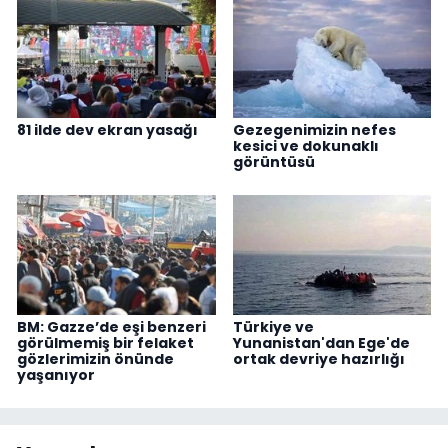
81 ilde dev ekran yasağı
Gezegenimizin nefes
kesici ve dokunaklı
görüntüsü
BM: Gazze’de eşi benzeri
Türkiye ve
görülmemiş bir felaket
Yunanistan'dan Ege'de
gözlerimizin önünde
ortak devriye hazırlığı
yaşanıyor