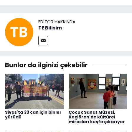
EDITÖR HAKKINDA
TE Bilisim
Bunlar da ilginizi çekebilir
Sivas'ta 33 can için binler
Çocuk Sanat Müzesi,
yürüdü
Keçiören'de kültürel
mirasları keşfe çıkarıyor