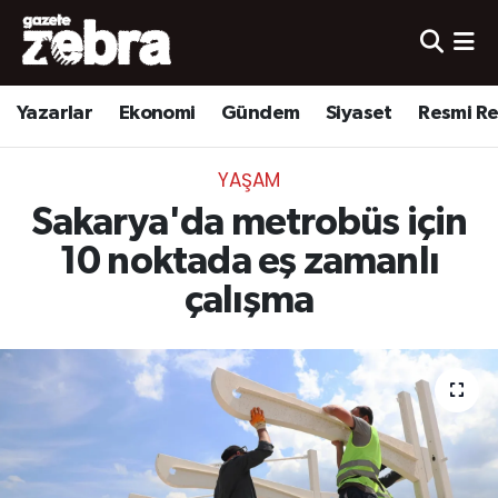
Yazarlar
Nöbetçi Eczaneler
Yazarlar
Ekonomi
Gündem
Siyaset
Resmi R
Ekonomi
Hava Durumu
YAŞAM
Kültür-Sanat
Trafik Durumu
Sakarya'da metrobüs için
Yerel
Süper Lig Puan Durumu ve Fikstür
10 noktada eş zamanlı
çalışma
Spor
Tüm Manşetler
Son Dakika Haberleri
Haber Arşivi