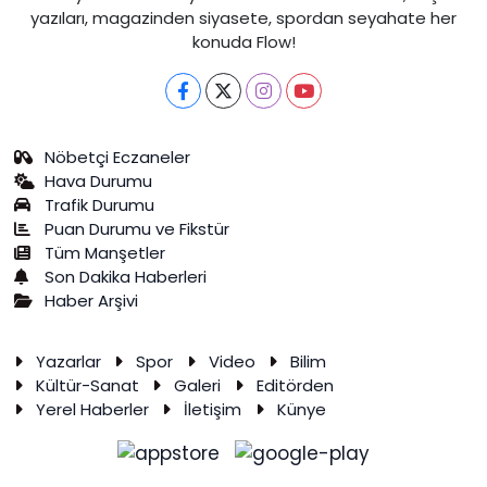
yazıları, magazinden siyasete, spordan seyahate her
konuda Flow!
Nöbetçi Eczaneler
Hava Durumu
Trafik Durumu
Puan Durumu ve Fikstür
Tüm Manşetler
Son Dakika Haberleri
Haber Arşivi
Yazarlar
Spor
Video
Bilim
Kültür-Sanat
Galeri
Editörden
Yerel Haberler
İletişim
Künye