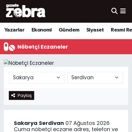
Yazarlar
Nöbetçi Eczaneler
Yazarlar
Ekonomi
Gündem
Siyaset
Resmi R
Ekonomi
Hava Durumu
Nöbetçi Eczaneler
Kültür-Sanat
Trafik Durumu
Yerel
Süper Lig Puan Durumu ve Fikstür
Spor
Tüm Manşetler
Paylaş
Son Dakika Haberleri
Haber Arşivi
Sakarya
Serdivan
07 Ağustos 2026
Cuma nöbetçi eczane adres, telefon ve