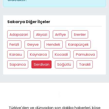
Sakarya Diğer İlçeler
Adapazari
Akyazi
Arifiye
Erenler
Ferizli
Geyve
Hendek
Karapürçek
Karasu
Kaynarca
Kocaali
Pamukova
Sapanca
Serdivan
Söğütlü
Tarakli
Türkiye'den ve dünyadan son dakika haberleri, köşe