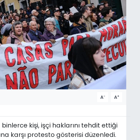
-
+
A
A
inlerce kişi, işçi haklarını tehdit ettiği
ına karşı protesto gösterisi düzenledi.