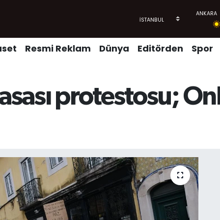
aset
Resmi Reklam
Dünya
Editörden
Spor
yasası protestosu; Onb