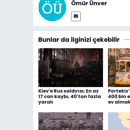
Ömür Ünver
Bunlar da ilginizi çekebilir
Kiev'e Rus saldırısı; En az
Portekiz’
17 can kaybı, 40'tan fazla
400 bin 
yaralı
ev almak