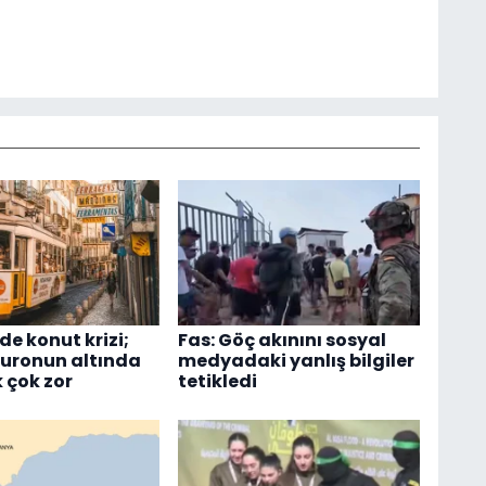
de konut krizi;
Fas: Göç akınını sosyal
euronun altında
medyadaki yanlış bilgiler
 çok zor
tetikledi