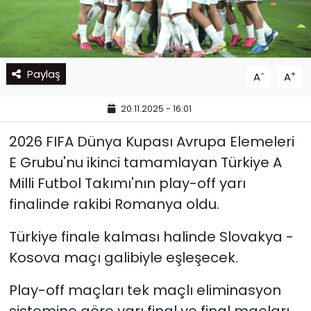
Paylaş
-
+
A
A
20.11.2025 - 16:01
2026 FIFA Dünya Kupası Avrupa Elemeleri
E Grubu'nu ikinci tamamlayan Türkiye A
Milli Futbol Takımı'nın play-off yarı
finalinde rakibi Romanya oldu.
Türkiye finale kalması halinde Slovakya -
Kosova maçı galibiyle eşleşecek.
Play-off maçları tek maçlı eliminasyon
sistemine göre yarı final ve final maçları