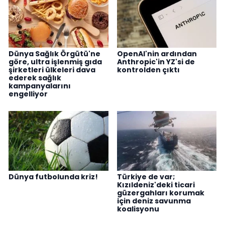
Dünya Sağlık Örgütü'ne
OpenAI'nin ardından
göre, ultra işlenmiş gıda
Anthropic'in YZ'si de
şirketleri ülkeleri dava
kontrolden çıktı
ederek sağlık
kampanyalarını
engelliyor
Dünya futbolunda kriz!
Türkiye de var;
Kızıldeniz'deki ticari
güzergahları korumak
için deniz savunma
koalisyonu