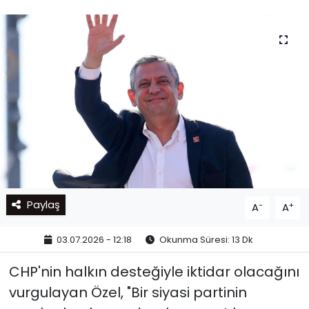
Paylaş
-
+
A
A
03.07.2026 - 12:18
Okunma Süresi: 13 Dk
CHP'nin halkın desteğiyle iktidar olacağını
vurgulayan Özel, "Bir siyasi partinin