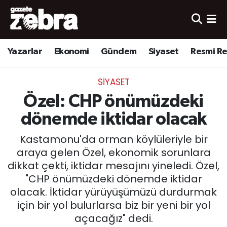
Yazarlar
Nöbetçi Eczaneler
Yazarlar
Ekonomi
Gündem
Siyaset
Resmi R
Ekonomi
Hava Durumu
SIYASET
Kültür-Sanat
Trafik Durumu
Özel: CHP önümüzdeki
Yerel
Süper Lig Puan Durumu ve Fikstür
dönemde iktidar olacak
Kastamonu'da orman köylüleriyle bir
Spor
Tüm Manşetler
araya gelen Özel, ekonomik sorunlara
dikkat çekti, iktidar mesajını yineledi. Özel,
Son Dakika Haberleri
"CHP önümüzdeki dönemde iktidar
olacak. İktidar yürüyüşümüzü durdurmak
Haber Arşivi
için bir yol bulurlarsa biz bir yeni bir yol
açacağız" dedi.