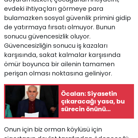
evdeki ihtiyaçları görmeye para
bulamazken sosyal güvenlik primini gidip
de yatırmaya fırsatı olmuyor. Bunun
sonucu güvencesizlik oluyor.
Güvencesizliğin sonucu iş kazaları
karşısında, sakat kalmalar karşısında
ömür boyunca bir ailenin tamamen
perişan olması noktasına geliniyor.
Öcalan: Siyasetin
çıkaracağı yasa, bu
sürecin önünü
açacak anahtar
niteliğindedir
Onun için biz orman köylüsü için