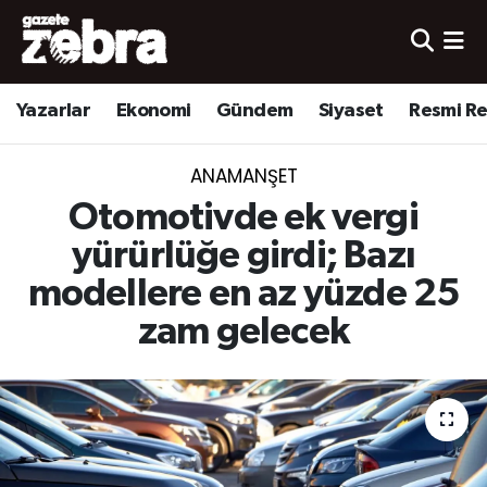
Yazarlar
Nöbetçi Eczaneler
Yazarlar
Ekonomi
Gündem
Siyaset
Resmi R
Ekonomi
Hava Durumu
ANAMANŞET
Kültür-Sanat
Trafik Durumu
Otomotivde ek vergi
Yerel
Süper Lig Puan Durumu ve Fikstür
yürürlüğe girdi; Bazı
modellere en az yüzde 25
Spor
Tüm Manşetler
zam gelecek
Son Dakika Haberleri
Haber Arşivi