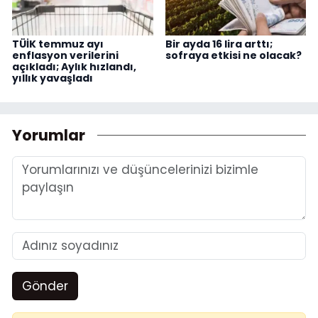
TÜİK temmuz ayı
Bir ayda 16 lira arttı;
enflasyon verilerini
sofraya etkisi ne olacak?
açıkladı; Aylık hızlandı,
yıllık yavaşladı
Yorumlar
Gönder