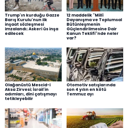
Trump'ın kurduğu Gazze
12 maddelik "Millî
Barış Kurulu'nun ilk
Dayanışma ve Toplumsal
inşaat sözleşmesi
Bütünleşmenin
imzalandı; Askeri üs inşa
Güçlendirilmesine Dair
edilecek
Kanun Teklifi"nde neler
var?
Olağanüstü Mescid-i
Otomotiv satışlarında
Aksa Zirvesi; İsrail'in
son 4 yılın en kötü
adımları, dini çatışmayı
Temmuz ayı
tetikleyebilir