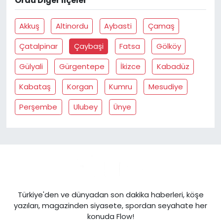
Ordu Diğer İlçeler
Akkuş
Altinordu
Aybasti
Çamaş
Çatalpinar
Çaybaşi
Fatsa
Gölköy
Gülyali
Gürgentepe
İkizce
Kabadüz
Kabataş
Korgan
Kumru
Mesudiye
Perşembe
Ulubey
Ünye
Türkiye'den ve dünyadan son dakika haberleri, köşe
yazıları, magazinden siyasete, spordan seyahate her
konuda Flow!