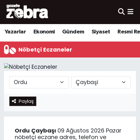
Yazarlar
Nöbetçi Eczaneler
Yazarlar
Ekonomi
Gündem
Siyaset
Resmi R
Ekonomi
Hava Durumu
Nöbetçi Eczaneler
Kültür-Sanat
Trafik Durumu
Yerel
Süper Lig Puan Durumu ve Fikstür
Spor
Tüm Manşetler
Paylaş
Son Dakika Haberleri
Haber Arşivi
Ordu
Çaybaşı
09 Ağustos 2026 Pazar
nöbetçi eczane adres, telefon ve