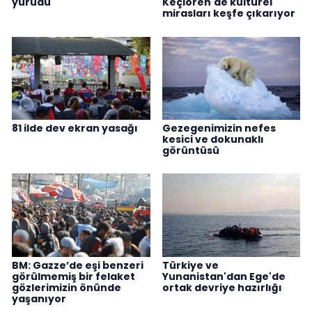
yürüdü
Keçiören'de kültürel
mirasları keşfe çıkarıyor
81 ilde dev ekran yasağı
Gezegenimizin nefes
kesici ve dokunaklı
görüntüsü
BM: Gazze’de eşi benzeri
Türkiye ve
görülmemiş bir felaket
Yunanistan'dan Ege'de
gözlerimizin önünde
ortak devriye hazırlığı
yaşanıyor