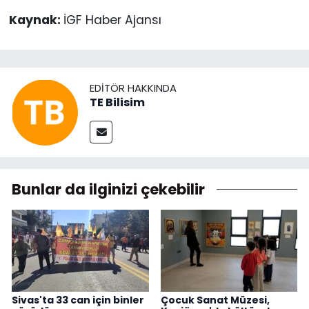
Kaynak:
İGF Haber Ajansı
EDITÖR HAKKINDA
TE Bilisim
Bunlar da ilginizi çekebilir
Sivas'ta 33 can için binler
Çocuk Sanat Müzesi,