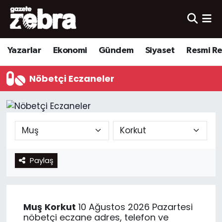
Yazarlar
Nöbetçi Eczaneler
Yazarlar
Ekonomi
Gündem
Siyaset
Resmi R
Ekonomi
Hava Durumu
Nöbetçi Eczaneler
Kültür-Sanat
Trafik Durumu
Yerel
Süper Lig Puan Durumu ve Fikstür
Spor
Tüm Manşetler
Paylaş
Son Dakika Haberleri
Haber Arşivi
Muş
Korkut
10 Ağustos 2026 Pazartesi
nöbetçi eczane adres, telefon ve