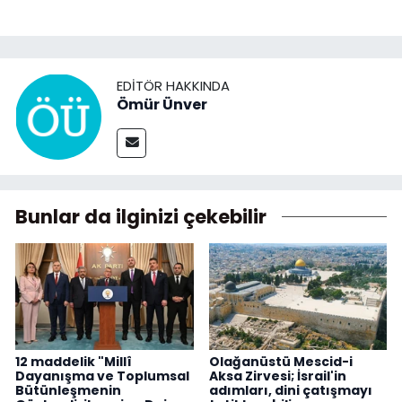
EDITÖR HAKKINDA
Ömür Ünver
Bunlar da ilginizi çekebilir
12 maddelik "Millî
Olağanüstü Mescid-i
Dayanışma ve Toplumsal
Aksa Zirvesi; İsrail'in
Bütünleşmenin
adımları, dini çatışmayı