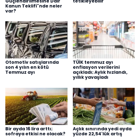
Güçlendirilmesine Dair
tetikleyebilir
Kanun Teklifi"nde neler
var?
Otomotiv satışlarında
TÜİK temmuz ayı
son 4 yılın en kötü
enflasyon verilerini
Temmuz ayı
açıkladı; Aylık hızlandı,
yıllık yavaşladı
Bir ayda 16 lira arttı;
Açlık sınırında yedi ayda
sofraya etkisi ne olacak?
yüzde 22,54'lük artış