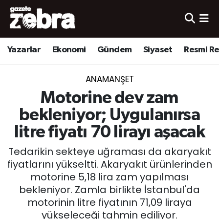
Yazarlar
Nöbetçi Eczaneler
Yazarlar
Ekonomi
Gündem
Siyaset
Resmi R
Ekonomi
Hava Durumu
ANAMANŞET
Kültür-Sanat
Trafik Durumu
Motorine dev zam
Yerel
Süper Lig Puan Durumu ve Fikstür
bekleniyor; Uygulanırsa
litre fiyatı 70 lirayı aşacak
Spor
Tüm Manşetler
Tedarikin sekteye uğraması da akaryakıt
Son Dakika Haberleri
fiyatlarını yükseltti. Akaryakıt ürünlerinden
motorine 5,18 lira zam yapılması
Haber Arşivi
bekleniyor. Zamla birlikte İstanbul'da
motorinin litre fiyatının 71,09 liraya
yükseleceği tahmin ediliyor.