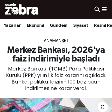
Yazarlar
Nöbetçi Eczaneler
Yazarlar
Ekonomi
Gündem
Siyaset
Resmi R
Ekonomi
Hava Durumu
ANAMANŞET
Kültür-Sanat
Trafik Durumu
Merkez Bankası, 2026'ya
Yerel
Süper Lig Puan Durumu ve Fikstür
faiz indirimiyle başladı
Merkez Bankası (TCMB) Para Politikası
Spor
Tüm Manşetler
Kurulu (PPK) yılın ilk faiz kararını açıkladı.
Banka, politika faizinin 100 baz puan
Son Dakika Haberleri
indirilmesine karar verdi.
Haber Arşivi