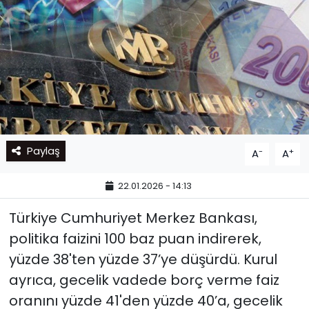
Paylaş
-
+
A
A
22.01.2026 - 14:13
Türkiye Cumhuriyet Merkez Bankası,
politika faizini 100 baz puan indirerek,
yüzde 38'ten yüzde 37’ye düşürdü. Kurul
ayrıca, gecelik vadede borç verme faiz
oranını yüzde 41'den yüzde 40’a, gecelik