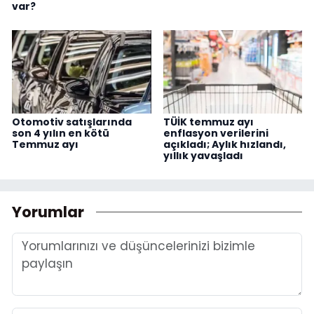
var?
Otomotiv satışlarında
TÜİK temmuz ayı
son 4 yılın en kötü
enflasyon verilerini
Temmuz ayı
açıkladı; Aylık hızlandı,
yıllık yavaşladı
Yorumlar