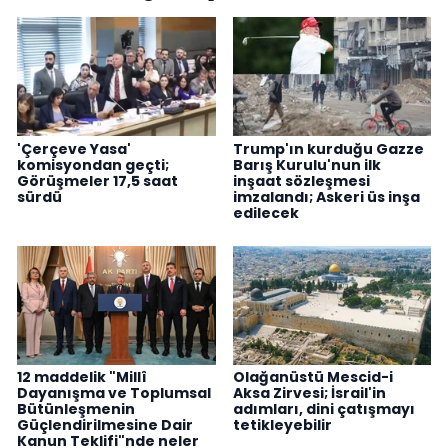
'Çerçeve Yasa'
Trump'ın kurduğu Gazze
komisyondan geçti;
Barış Kurulu'nun ilk
Görüşmeler 17,5 saat
inşaat sözleşmesi
sürdü
imzalandı; Askeri üs inşa
edilecek
12 maddelik "Millî
Olağanüstü Mescid-i
Dayanışma ve Toplumsal
Aksa Zirvesi; İsrail'in
Bütünleşmenin
adımları, dini çatışmayı
Güçlendirilmesine Dair
tetikleyebilir
Kanun Teklifi"nde neler