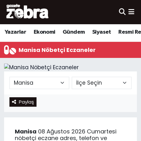
Yazarlar
Nöbetçi Eczaneler
Yazarlar
Ekonomi
Gündem
Siyaset
Resmi R
Ekonomi
Hava Durumu
Manisa Nöbetçi Eczaneler
Kültür-Sanat
Trafik Durumu
Yerel
Süper Lig Puan Durumu ve Fikstür
Spor
Tüm Manşetler
Paylaş
Son Dakika Haberleri
Haber Arşivi
Manisa
08 Ağustos 2026 Cumartesi
nöbetçi eczane adres, telefon ve