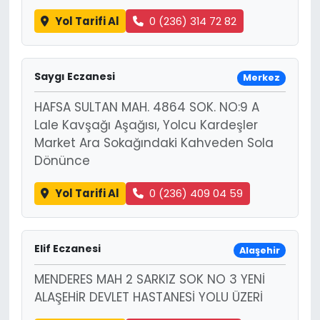
Yol Tarifi Al
0 (236) 314 72 82
Saygı Eczanesi
Merkez
HAFSA SULTAN MAH. 4864 SOK. NO:9 A
Lale Kavşağı Aşağısı, Yolcu Kardeşler
Market Ara Sokağındaki Kahveden Sola
Dönünce
Yol Tarifi Al
0 (236) 409 04 59
Elif Eczanesi
Alaşehir
MENDERES MAH 2 SARKIZ SOK NO 3 YENİ
ALAŞEHİR DEVLET HASTANESİ YOLU ÜZERİ