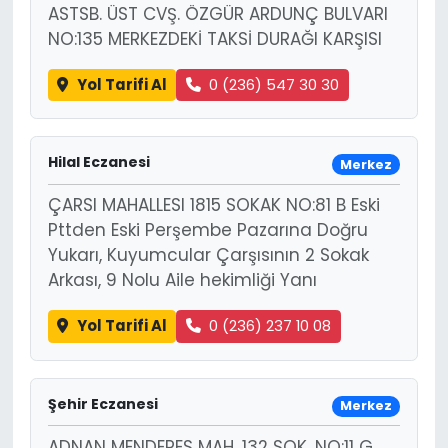
ASTSB. ÜST CVŞ. ÖZGÜR ARDUNÇ BULVARI
NO:135 MERKEZDEKİ TAKSİ DURAĞI KARŞISI
Yol Tarifi Al
0 (236) 547 30 30
Hilal Eczanesi
Merkez
ÇARSI MAHALLESI 1815 SOKAK NO:81 B Eski
Pttden Eski Perşembe Pazarına Doğru
Yukarı, Kuyumcular Çarşısının 2 Sokak
Arkası, 9 Nolu Aile hekimliği Yanı
Yol Tarifi Al
0 (236) 237 10 08
Şehir Eczanesi
Merkez
ADNAN MENDERES MAH. 132 SOK. NO:11 G