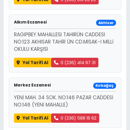
Alkım Eczanesi
Akhisar
RAGIPBEY MAHALLESI TAHIRÜN CADDESI
NO:123 AKHISAR TAHİR ÜN CD.MİSAK-I MİLLİ
OKULU KARŞISI
Yol Tarifi Al
0 (236) 414 97 31
Merkez Eczanesi
Kırkağaç
YENİ MAH. 34 SOK. NO:146 PAZAR CADDESİ
NO:146 (YENİ MAHALLE)
Yol Tarifi Al
0 (236) 588 16 62