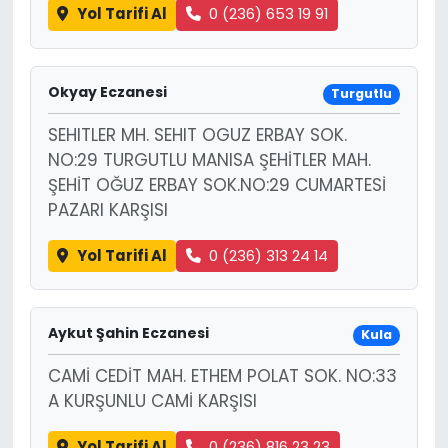
Yol Tarifi Al
0 (236) 653 19 91
Okyay Eczanesi
Turgutlu
SEHITLER MH. SEHIT OGUZ ERBAY SOK.
NO:29 TURGUTLU MANISA ŞEHİTLER MAH.
ŞEHİT OĞUZ ERBAY SOK.NO:29 CUMARTESİ
PAZARI KARŞISI
Yol Tarifi Al
0 (236) 313 24 14
Aykut Şahin Eczanesi
Kula
CAMİ CEDİT MAH. ETHEM POLAT SOK. NO:33
A KURŞUNLU CAMİ KARŞISI
Yol Tarifi Al
0 (236) 816 23 23