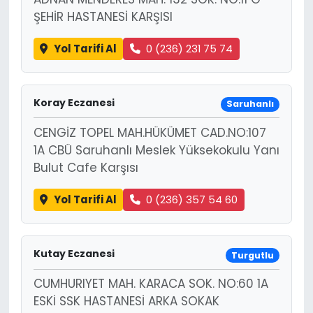
ŞEHİR HASTANESİ KARŞISI
Yol Tarifi Al
0 (236) 231 75 74
Koray Eczanesi
Saruhanlı
CENGİZ TOPEL MAH.HÜKÜMET CAD.NO:107
1A CBÜ Saruhanlı Meslek Yüksekokulu Yanı
Bulut Cafe Karşısı
Yol Tarifi Al
0 (236) 357 54 60
Kutay Eczanesi
Turgutlu
CUMHURIYET MAH. KARACA SOK. NO:60 1A
ESKİ SSK HASTANESİ ARKA SOKAK