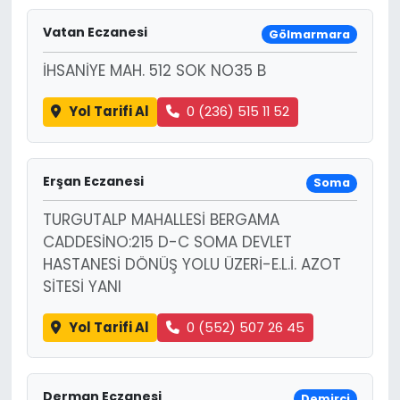
Vatan Eczanesi
Gölmarmara
İHSANİYE MAH. 512 SOK NO35 B
Yol Tarifi Al
0 (236) 515 11 52
Erşan Eczanesi
Soma
TURGUTALP MAHALLESİ BERGAMA
CADDESİNO:215 D-C SOMA DEVLET
HASTANESİ DÖNÜŞ YOLU ÜZERİ-E.L.İ. AZOT
SİTESİ YANI
Yol Tarifi Al
0 (552) 507 26 45
Derman Eczanesi
Demirci