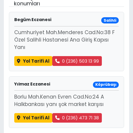
konumları
Begüm Eczanesi
Salihli
Cumhuriyet Mah.Menderes Cad.No:38 F
Özel Salihli Hastanesi Ana Giriş Kapısı
Yanı
Yol Tarifi Al
0 (236) 503 13 99
Yılmaz Eczanesi
Köprübaşı
Borlu Mah.Kenan Evren Cad.No:24 A
Halkbankası yanı şok market karşısı
Yol Tarifi Al
0 (236) 473 71 38