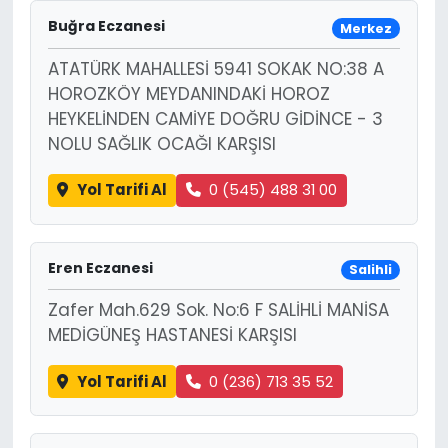
Buğra Eczanesi
Merkez
ATATÜRK MAHALLESİ 5941 SOKAK NO:38 A
HOROZKÖY MEYDANINDAKİ HOROZ
HEYKELİNDEN CAMİYE DOĞRU GİDİNCE - 3
NOLU SAĞLIK OCAĞI KARŞISI
Yol Tarifi Al
0 (545) 488 31 00
Eren Eczanesi
Salihli
Zafer Mah.629 Sok. No:6 F SALİHLİ MANİSA
MEDİGÜNEŞ HASTANESİ KARŞISI
Yol Tarifi Al
0 (236) 713 35 52