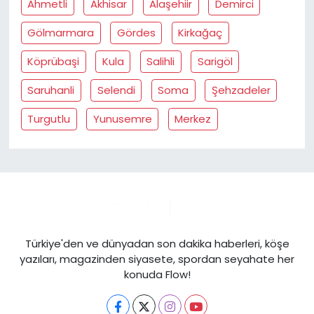
Ahmetli
Akhisar
Alaşehiir
Demirci
Gölmarmara
Gördes
Kirkağaç
Köprübaşi
Kula
Salihli
Sarigöl
Saruhanli
Selendi
Soma
Şehzadeler
Turgutlu
Yunusemre
Merkez
Türkiye'den ve dünyadan son dakika haberleri, köşe
yazıları, magazinden siyasete, spordan seyahate her
konuda Flow!