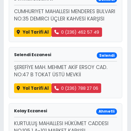
CUMHURIYET MAHALLESI MENDERES BULVARI
NO:35 DEMIRCI ÜÇLER KAHVESİ KARŞISI
Yol Tarifi Al
0 (236) 462 57 49
Selendi Eczanesi
Selendi
ŞEREFİYE MAH. MEHMET AKİF ERSOY CAD.
NO:47 B TOKAT ÜSTÜ MEVKİİ
Yol Tarifi Al
0 (236) 788 27 06
Kolay Eczanesi
Ahmetli
KURTULUŞ MAHALLESI HÜKÜMET CADDESI
NO:105 1 A-101 MARKET KARŞISI