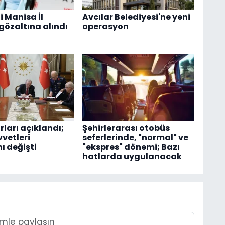
i Manisa İl
Avcılar Belediyesi'ne yeni
gözaltına alındı
operasyon
ları açıklandı;
Şehirlerarası otobüs
vetleri
seferlerinde, "normal" ve
 değişti
"ekspres" dönemi; Bazı
hatlarda uygulanacak