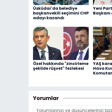
Üsküdar'da belediye
Yeni Part
başkanvekili seçimini CHP
Başkanı 
adayı kazandı
Özel hakkında "zincirleme
YAŞ karar
şekilde rüşvet" fezlekesi
Hava Kuv
Komutanı
Yorumlar