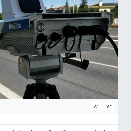
-
+
A
A