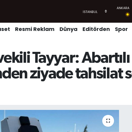
aset
Resmi Reklam
Dünya
Editörden
Spor
ekili Tayyar: Abartıl
nden ziyade tahsilat s