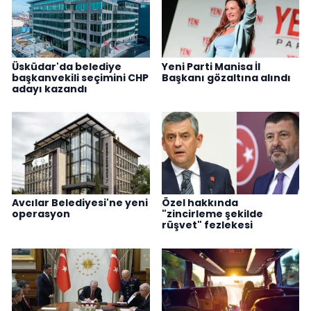
Üsküdar'da belediye
Yeni Parti Manisa İl
başkanvekili seçimini CHP
Başkanı gözaltına alındı
adayı kazandı
Avcılar Belediyesi'ne yeni
Özel hakkında
operasyon
"zincirleme şekilde
rüşvet" fezlekesi