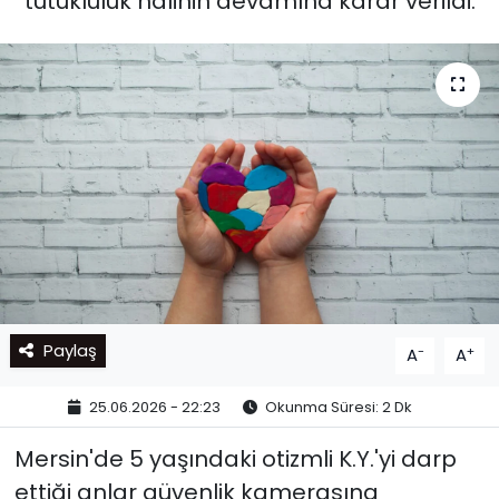
tutukluluk halinin devamına karar verildi.
Paylaş
-
+
A
A
25.06.2026 - 22:23
Okunma Süresi: 2 Dk
Mersin'de 5 yaşındaki otizmli K.Y.'yi darp
ettiği anlar güvenlik kamerasına