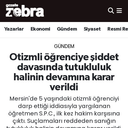
Yazarlar
Nöbetçi Eczaneler
Yazarlar
Ekonomi
Gündem
Siyaset
Resmi R
Ekonomi
Hava Durumu
GÜNDEM
Kültür-Sanat
Trafik Durumu
Otizmli öğrenciye şiddet
Yerel
Süper Lig Puan Durumu ve Fikstür
davasında tutukluluk
halinin devamına karar
Spor
Tüm Manşetler
verildi
Son Dakika Haberleri
Mersin'de 5 yaşındaki otizmli öğrenciyi
darp ettiği iddiasıyla yargılanan
Haber Arşivi
öğretmen S.P.C., ilk kez hakim karşısına
çıktı. Suçlamaları reddeden sanığın