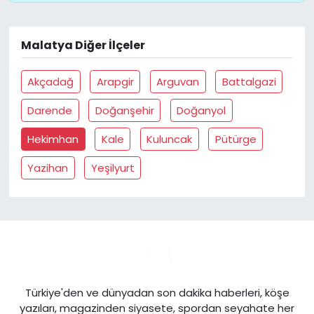
Malatya Diğer İlçeler
Akçadağ
Arapgir
Arguvan
Battalgazi
Darende
Doğanşehir
Doğanyol
Hekimhan
Kale
Kuluncak
Pütürge
Yazihan
Yeşilyurt
Türkiye'den ve dünyadan son dakika haberleri, köşe
yazıları, magazinden siyasete, spordan seyahate her