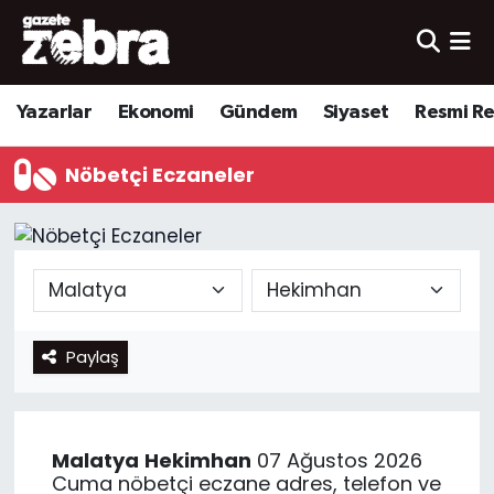
Yazarlar
Nöbetçi Eczaneler
Yazarlar
Ekonomi
Gündem
Siyaset
Resmi R
Ekonomi
Hava Durumu
Nöbetçi Eczaneler
Kültür-Sanat
Trafik Durumu
Yerel
Süper Lig Puan Durumu ve Fikstür
Spor
Tüm Manşetler
Paylaş
Son Dakika Haberleri
Haber Arşivi
Malatya
Hekimhan
07 Ağustos 2026
Cuma nöbetçi eczane adres, telefon ve