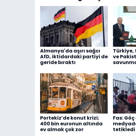
Almanya'da aşırı sağcı
Türkiye,
AfD, iktidardaki partiyi de
ve Pakis
geride bıraktı
savunma 
Portekiz’de konut krizi;
Fas: Göç 
400 bin euronun altında
medyadak
ev almak çok zor
tetikledi