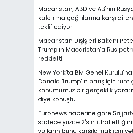
Macaristan, ABD ve AB'nin Rusya'
kaldırma çağrılarına karşı diren
teklif ediyor.
Macaristan Dışişleri Bakanı Pete
Trump'ın Macaristan'a Rus petro
reddetti.
New York'ta BM Genel Kurulu'na k
Donald Trump'ın barış için tüm 
konumumuz bir gerçeklik yaratıy
diye konuştu.
Euronews haberine göre Szijjarto
sadece yüzde 2'sini ithal ettiğin
yolların bunu karşılamak için yet