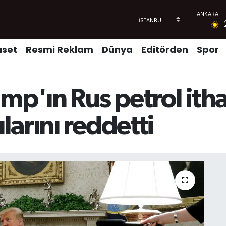
aset
Resmi Reklam
Dünya
Editörden
Spor
mp'ın Rus petrol itha
arını reddetti