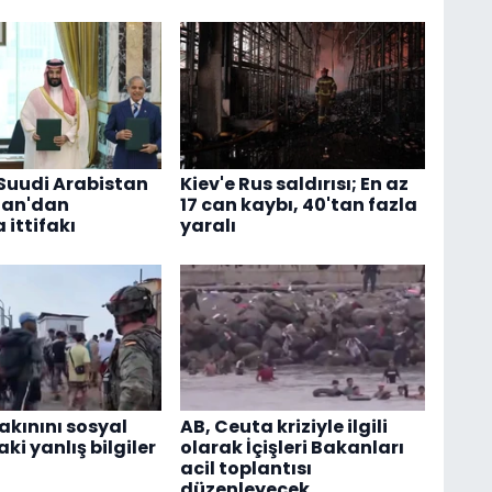
 Suudi Arabistan
Kiev'e Rus saldırısı; En az
tan'dan
17 can kaybı, 40'tan fazla
ittifakı
yaralı
akınını sosyal
AB, Ceuta kriziyle ilgili
i yanlış bilgiler
olarak İçişleri Bakanları
acil toplantısı
düzenleyecek