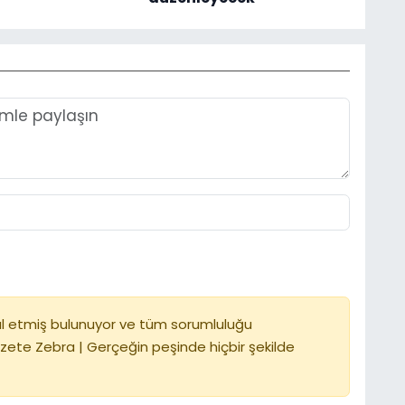
l etmiş bulunuyor ve tüm sorumluluğu
zete Zebra | Gerçeğin peşinde hiçbir şekilde