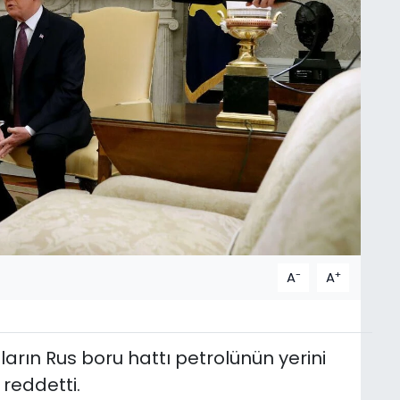
-
+
A
A
arın Rus boru hattı petrolünün yerini
 reddetti.