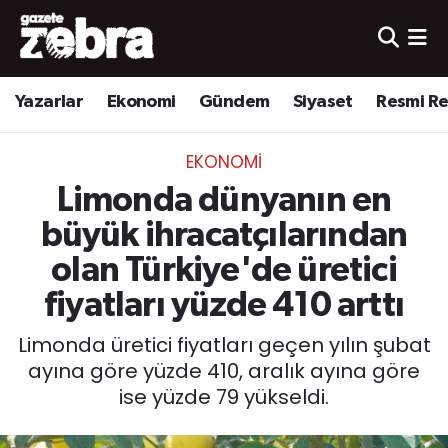
Yazarlar
Nöbetçi Eczaneler
Yazarlar
Ekonomi
Gündem
Siyaset
Resmi R
Ekonomi
Hava Durumu
EKONOMI
Kültür-Sanat
Trafik Durumu
Limonda dünyanın en
Yerel
Süper Lig Puan Durumu ve Fikstür
büyük ihracatçılarından
olan Türkiye'de üretici
Spor
Tüm Manşetler
fiyatları yüzde 410 arttı
Son Dakika Haberleri
Limonda üretici fiyatları geçen yılın şubat
ayına göre yüzde 410, aralık ayına göre
Haber Arşivi
ise yüzde 79 yükseldi.