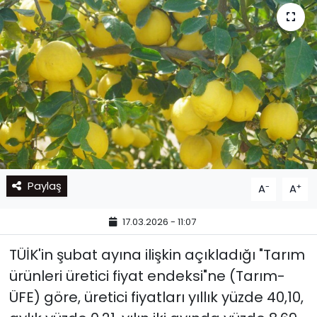
Paylaş
-
+
A
A
17.03.2026 - 11:07
TÜİK'in şubat ayına ilişkin açıkladığı "Tarım
ürünleri üretici fiyat endeksi"ne (Tarım-
ÜFE) göre, üretici fiyatları yıllık yüzde 40,10,