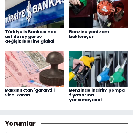
Türkiye İş Bankası'nda
Benzine yeni zam
üst düzey görev
bekleniyor
değişikliklerine gidildi
Bakanlıktan 'garantili
Benzinde indirim pompa
vize' kararı
fiyatlarına
yansımayacak
Yorumlar