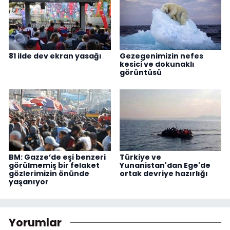
81 ilde dev ekran yasağı
Gezegenimizin nefes
kesici ve dokunaklı
görüntüsü
BM: Gazze’de eşi benzeri
Türkiye ve
görülmemiş bir felaket
Yunanistan'dan Ege'de
gözlerimizin önünde
ortak devriye hazırlığı
yaşanıyor
Yorumlar