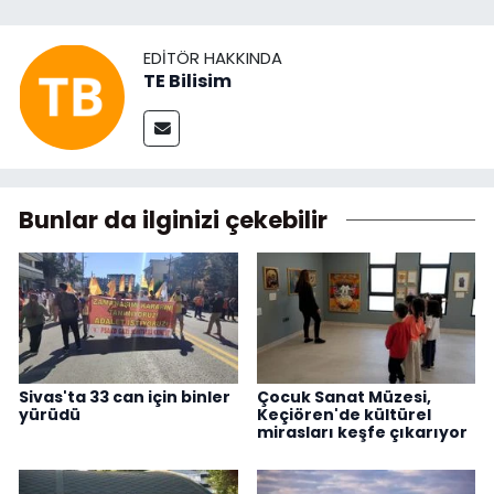
EDITÖR HAKKINDA
TE Bilisim
Bunlar da ilginizi çekebilir
Sivas'ta 33 can için binler
Çocuk Sanat Müzesi,
yürüdü
Keçiören'de kültürel
mirasları keşfe çıkarıyor