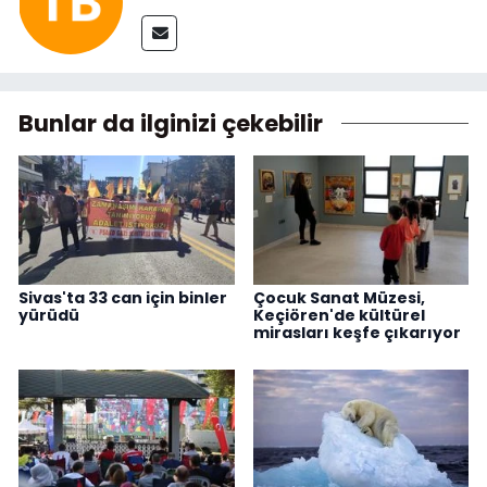
Bunlar da ilginizi çekebilir
Sivas'ta 33 can için binler
Çocuk Sanat Müzesi,
yürüdü
Keçiören'de kültürel
mirasları keşfe çıkarıyor