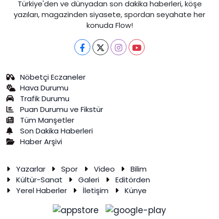
Türkiye'den ve dünyadan son dakika haberleri, köşe
yazıları, magazinden siyasete, spordan seyahate her
konuda Flow!
Nöbetçi Eczaneler
Hava Durumu
Trafik Durumu
Puan Durumu ve Fikstür
Tüm Manşetler
Son Dakika Haberleri
Haber Arşivi
Yazarlar
Spor
Video
Bilim
Kültür-Sanat
Galeri
Editörden
Yerel Haberler
İletişim
Künye