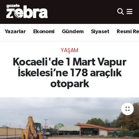
Yazarlar
Nöbetçi Eczaneler
Yazarlar
Ekonomi
Gündem
Siyaset
Resmi R
Ekonomi
Hava Durumu
YAŞAM
Kültür-Sanat
Trafik Durumu
Kocaeli'de 1 Mart Vapur
Yerel
Süper Lig Puan Durumu ve Fikstür
İskelesi’ne 178 araçlık
otopark
Spor
Tüm Manşetler
Son Dakika Haberleri
Haber Arşivi