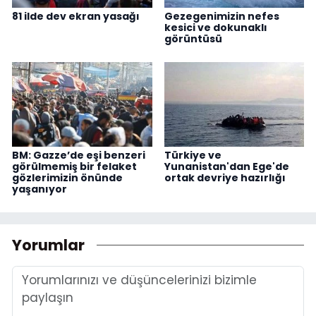
81 ilde dev ekran yasağı
Gezegenimizin nefes
kesici ve dokunaklı
görüntüsü
BM: Gazze’de eşi benzeri
Türkiye ve
görülmemiş bir felaket
Yunanistan'dan Ege'de
gözlerimizin önünde
ortak devriye hazırlığı
yaşanıyor
Yorumlar