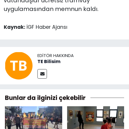
vatandaşlar ücretsiz tramvay
uygulamasından memnun kaldı.
Kaynak:
İGF Haber Ajansı
EDITÖR HAKKINDA
TE Bilisim
Bunlar da ilginizi çekebilir