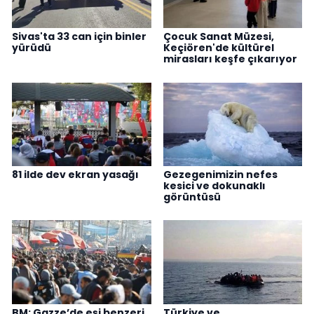
Sivas'ta 33 can için binler
Çocuk Sanat Müzesi,
yürüdü
Keçiören'de kültürel
mirasları keşfe çıkarıyor
81 ilde dev ekran yasağı
Gezegenimizin nefes
kesici ve dokunaklı
görüntüsü
BM: Gazze’de eşi benzeri
Türkiye ve