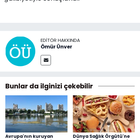
EDITÖR HAKKINDA
Ömür Ünver
Bunlar da ilginizi çekebilir
Avrupa'nın kuruyan
Dünya Sağlık Örgütü'ne