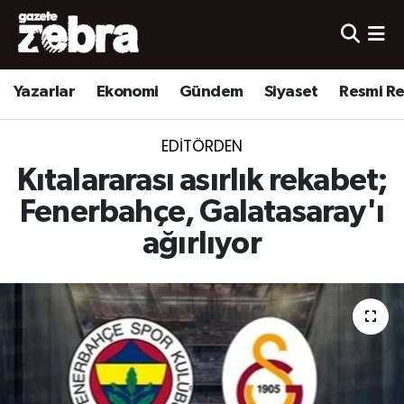
Yazarlar
Nöbetçi Eczaneler
Yazarlar
Ekonomi
Gündem
Siyaset
Resmi R
Ekonomi
Hava Durumu
EDITÖRDEN
Kültür-Sanat
Trafik Durumu
Kıtalararası asırlık rekabet;
Yerel
Süper Lig Puan Durumu ve Fikstür
Fenerbahçe, Galatasaray'ı
ağırlıyor
Spor
Tüm Manşetler
Son Dakika Haberleri
Haber Arşivi