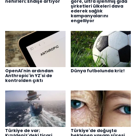
nehirleri; Endişe artıyor
göre, ultra işlenmiş gıda
şirketleri ülkeleri dava
ederek sağlık
kampanyalarını
engelliyor
OpenAI'nin ardından
Dünya futbolunda kriz!
Anthropic'in YZ'si de
kontrolden çıktı
Türkiye de var;
Türkiye'de doğuşta
Kızıldeniz'deki ticari
beklenen yaşam süresi