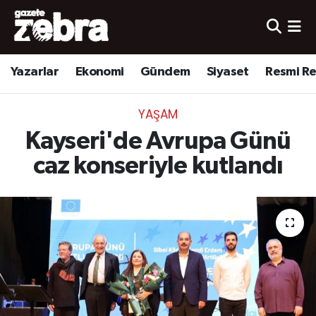
Yazarlar
Nöbetçi Eczaneler
Yazarlar
Ekonomi
Gündem
Siyaset
Resmi R
Ekonomi
Hava Durumu
YAŞAM
Kültür-Sanat
Trafik Durumu
Kayseri'de Avrupa Günü
Yerel
Süper Lig Puan Durumu ve Fikstür
caz konseriyle kutlandı
Spor
Tüm Manşetler
Son Dakika Haberleri
Haber Arşivi