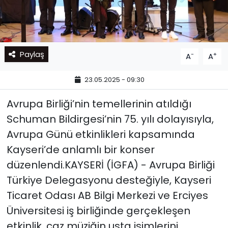
Paylaş
-
+
A
A
23.05.2025 - 09:30
Avrupa Birliği’nin temellerinin atıldığı
Schuman Bildirgesi’nin 75. yılı dolayısıyla,
Avrupa Günü etkinlikleri kapsamında
Kayseri’de anlamlı bir konser
düzenlendi.KAYSERİ (İGFA) - Avrupa Birliği
Türkiye Delegasyonu desteğiyle, Kayseri
Ticaret Odası AB Bilgi Merkezi ve Erciyes
Üniversitesi iş birliğinde gerçekleşen
etkinlik, caz müziğin usta isimlerini