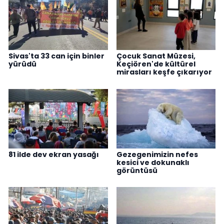
Sivas'ta 33 can için binler
Çocuk Sanat Müzesi,
yürüdü
Keçiören'de kültürel
mirasları keşfe çıkarıyor
81 ilde dev ekran yasağı
Gezegenimizin nefes
kesici ve dokunaklı
görüntüsü