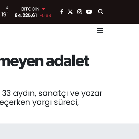
BITCOIN
64.225,61
-0.63
DOLAR
°
19
47,7143
0.16
EURO
55,0317
-0.02
STERLİN
64,2463
0.07
GRAM ALTIN
itmeyen adalet
6510.40
0.45
BİST100
13.799
70
33 aydın, sanatçı ve yazar
geçerken yargı süreci,