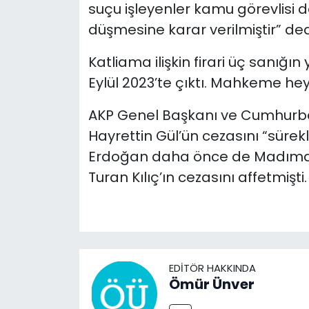
suçu işleyenler kamu görevlisi de
düşmesine karar verilmiştir” ded
Katliama ilişkin firari üç sanığ
Eylül 2023’te çıktı. Mahkeme he
AKP Genel Başkanı ve Cumhurbaş
Hayrettin Gül’ün cezasını “sürekl
Erdoğan daha önce de Madımak
Turan Kılıç’ın cezasını affetmişti.
EDITÖR HAKKINDA
Ömür Ünver