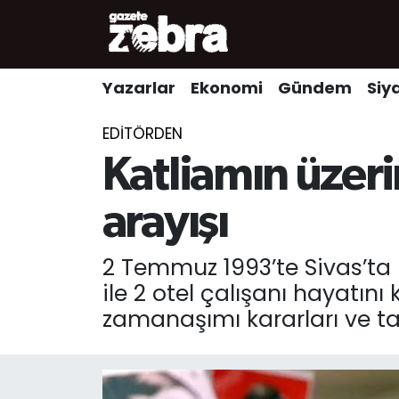
Yazarlar
Nöbetçi Eczaneler
Yazarlar
Ekonomi
Gündem
Siy
Ekonomi
Hava Durumu
EDITÖRDEN
Kültür-Sanat
Trafik Durumu
Katliamın üzeri
Yerel
Süper Lig Puan Durumu ve Fikstür
arayışı
Spor
Tüm Manşetler
2 Temmuz 1993’te Sivas’ta 
ile 2 otel çalışanı hayatını
Son Dakika Haberleri
zamanaşımı kararları ve tahl
Haber Arşivi