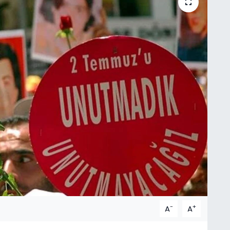
-
+
A
A