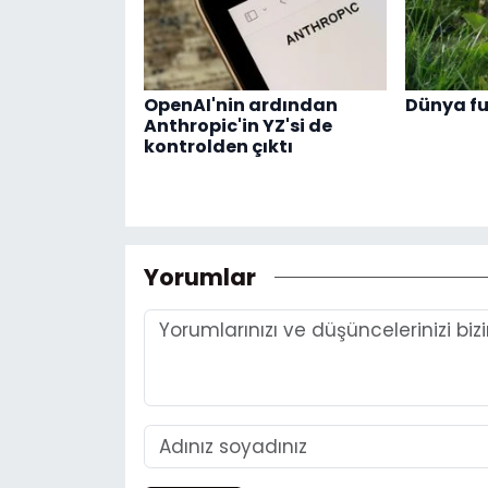
OpenAI'nin ardından
Dünya fu
Anthropic'in YZ'si de
kontrolden çıktı
Yorumlar