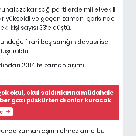
hafazakar sağ partilerde milletvekili
ar yükseldi ve geçen zaman içerisinde
ki kişi sayısı 33’e düştü.
nduğu firari beş sanığın davası ise
düşürüldü.
ardından 2014’te zaman aşımı
çok okul, okul saldırılarına müdahale
iber gazı püskürten dronlar kuracak
le
uçunda zaman aşımı olmaz ama bu