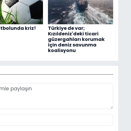
tbolunda kriz!
Türkiye de var;
Kızıldeniz'deki ticari
güzergahları korumak
için deniz savunma
koalisyonu