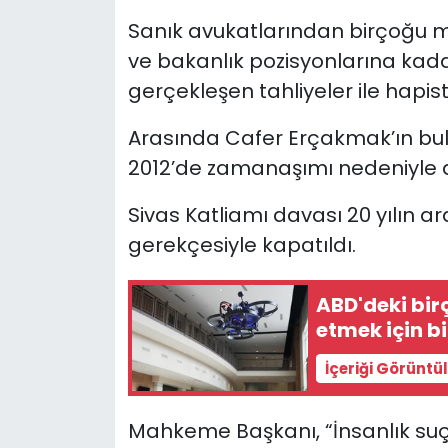
Sanık avukatlarından birçoğu mu
ve bakanlık pozisyonlarına kad
gerçekleşen tahliyeler ile hapiste
Arasında Cafer Erçakmak’ın bulu
2012’de zamanaşımı nedeniyle 
Sivas Katliamı davası 20 yılın 
gerekçesiyle kapatıldı.
ABD'deki bir
etmek için b
İçeriği Görüntü
Mahkeme Başkanı, “İnsanlık s