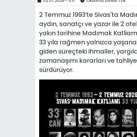
02.07.2026 - 11:11
Okunma Süresi: 1 Dk
2 Temmuz 1993’te Sivas'ta Madım
aydın, sanatçı ve yazar ile 2 otel
yakın tarihine Madımak Katliam
33 yıla rağmen yalnızca yaşanan
giden süreçteki ihmaller, yargıla
zamanaşımı kararları ve tahli
sürdürüyor.