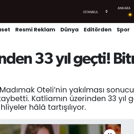
aset
Resmi Reklam
Dünya
Editörden
Spor
nden 33 yıl geçti! B
Madımak Oteli’nin yakılması sonucu 
 kaybetti. Katliamın üzerinden 33 yıl 
iyeler hâlâ tartışılıyor.