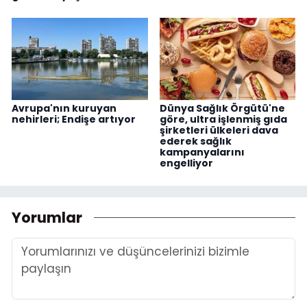
Avrupa'nın kuruyan
Dünya Sağlık Örgütü'ne
nehirleri; Endişe artıyor
göre, ultra işlenmiş gıda
şirketleri ülkeleri dava
ederek sağlık
kampanyalarını
engelliyor
Yorumlar