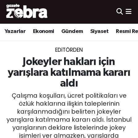
Yazarlar
Nöbetçi Eczaneler
Yazarlar
Ekonomi
Gündem
Siyaset
Resmi R
Ekonomi
Hava Durumu
EDITÖRDEN
Kültür-Sanat
Trafik Durumu
Jokeyler hakları için
Yerel
Süper Lig Puan Durumu ve Fikstür
yarışlara katılmama kararı
aldı
Spor
Tüm Manşetler
Çalışma koşulları, ücret politikaları ve
Son Dakika Haberleri
özlük haklarına ilişkin taleplerinin
karşılanmadığını belirten jokeyler
Haber Arşivi
yarışlara katılmama kararı aldı. İstanbul
yarışlarının deklare listelerinde jokey
isimleri yer almazken, yarışlarda