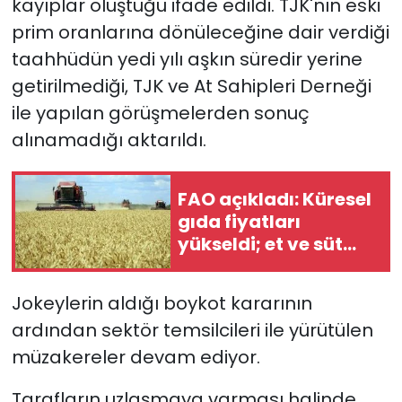
kayıplar oluştuğu ifade edildi. TJK'nın eski
prim oranlarına dönüleceğine dair verdiği
taahhüdün yedi yılı aşkın süredir yerine
getirilmediği, TJK ve At Sahipleri Derneği
ile yapılan görüşmelerden sonuç
alınamadığı aktarıldı.
FAO açıkladı: Küresel
gıda fiyatları
yükseldi; et ve süt
ürünlerindeki
gerileme yaşandı
Jokeylerin aldığı boykot kararının
ardından sektör temsilcileri ile yürütülen
müzakereler devam ediyor.
Tarafların uzlaşmaya varması halinde