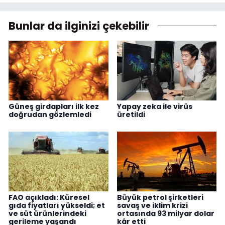
Bunlar da ilginizi çekebilir
Güneş girdapları ilk kez
Yapay zeka ile virüs
doğrudan gözlemledi
üretildi
FAO açıkladı: Küresel
Büyük petrol şirketleri
gıda fiyatları yükseldi; et
savaş ve iklim krizi
ve süt ürünlerindeki
ortasında 93 milyar dolar
gerileme yaşandı
kâr etti