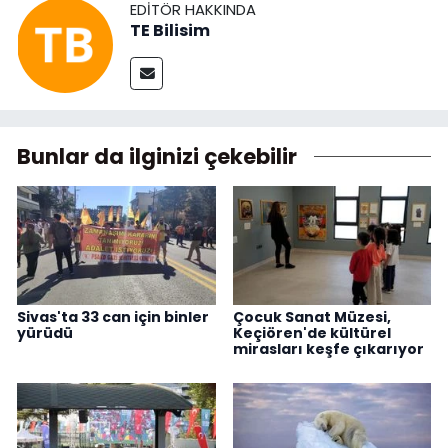
EDITÖR HAKKINDA
TE Bilisim
Bunlar da ilginizi çekebilir
Sivas'ta 33 can için binler
Çocuk Sanat Müzesi,
yürüdü
Keçiören'de kültürel
mirasları keşfe çıkarıyor