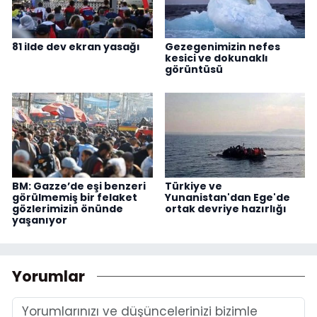
81 ilde dev ekran yasağı
Gezegenimizin nefes
kesici ve dokunaklı
görüntüsü
BM: Gazze’de eşi benzeri
Türkiye ve
görülmemiş bir felaket
Yunanistan'dan Ege'de
gözlerimizin önünde
ortak devriye hazırlığı
yaşanıyor
Yorumlar