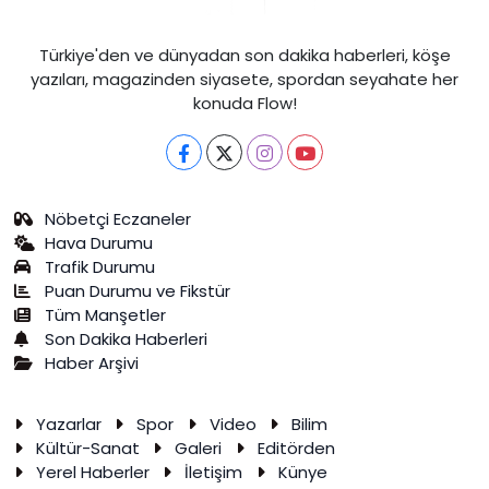
Türkiye'den ve dünyadan son dakika haberleri, köşe
yazıları, magazinden siyasete, spordan seyahate her
konuda Flow!
Nöbetçi Eczaneler
Hava Durumu
Trafik Durumu
Puan Durumu ve Fikstür
Tüm Manşetler
Son Dakika Haberleri
Haber Arşivi
Yazarlar
Spor
Video
Bilim
Kültür-Sanat
Galeri
Editörden
Yerel Haberler
İletişim
Künye