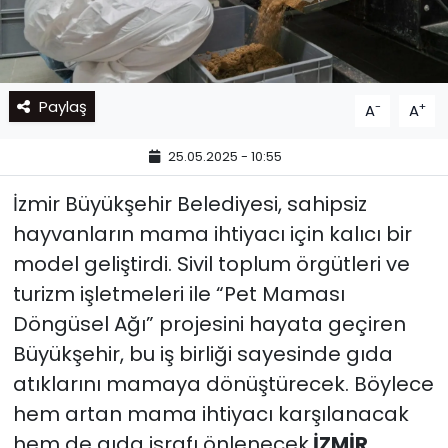
Paylaş
-
+
A
A
25.05.2025 - 10:55
İzmir Büyükşehir Belediyesi, sahipsiz
hayvanların mama ihtiyacı için kalıcı bir
model geliştirdi. Sivil toplum örgütleri ve
turizm işletmeleri ile “Pet Maması
Döngüsel Ağı” projesini hayata geçiren
Büyükşehir, bu iş birliği sayesinde gıda
atıklarını mamaya dönüştürecek. Böylece
hem artan mama ihtiyacı karşılanacak
hem de gıda israfı önlenecek.
İZMİR