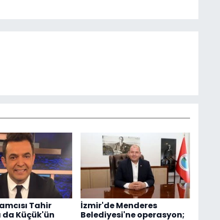
amcısı Tahir
İzmir'de Menderes
 da Küçük'ün
Belediyesi'ne operasyon;