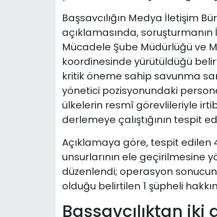
Başsavcılığın Medya İletişim B
açıklamasında, soruşturmanın İ
Mücadele Şube Müdürlüğü ve Millî
koordinesinde yürütüldüğü belirt
kritik öneme sahip savunma san
yönetici pozisyonundaki person
ülkelerin resmî görevlileriyle irt
derlemeye çalıştığının tespit edil
Açıklamaya göre, tespit edilen
unsurlarının ele geçirilmesine 
düzenlendi; operasyon sonucunda
olduğu belirtilen 1 şüpheli hakk
Başsavcılıktan iki