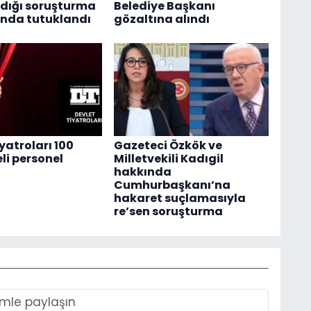
dığı soruşturma
Belediye Başkanı
nda tutuklandı
gözaltına alındı
yatroları 100
Gazeteci Özkök ve
li personel
Milletvekili Kadıgil
hakkında
Cumhurbaşkanı’na
hakaret suçlamasıyla
re’sen soruşturma