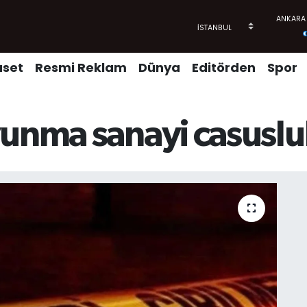
aset
Resmi Reklam
Dünya
Editörden
Spor
vunma sanayi casusl