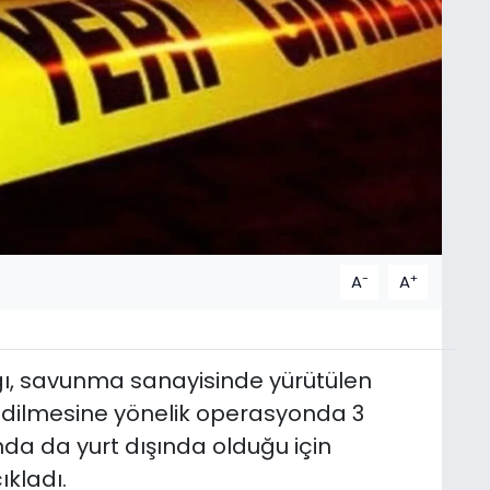
-
+
A
A
ğı, savunma sanayisinde yürütülen
e edilmesine yönelik operasyonda 3
kında da yurt dışında olduğu için
ıkladı.