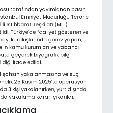
ürosu tarafından yayımlanan basın
stanbul Emniyet Müdürlüğü Terörle
 İstihbarat Teşkilatı (MİT)
ildi. Türkiye'de faaliyet gösteren ve
ayi kuruluşlarında görev yapan,
elin kamu kurumları ve yabancı
ibata geçerek biyografik bilgi
diği ifade edildi.
 4 şahsın yakalanmasına ve suç
yönelik 25 Kasım 2025’te operasyon
 3 kişi yakalanırken, yurt dışında
ında yakalama kararı çıkarıldı.
 açıklama