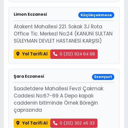
Limon Eczanesi
Küçükçekmece
Atakent Mahallesi 221. Sokak 3J Rota
Office Tic. Merkezi No:24 (KANUNİ SULTAN
SÜLEYMAN DEVLET HASTANESİ KARŞISI)
Yol Tarifi Al
0 (212) 924 64 68
Şara Eczanesi
Esenyurt
Saadetdere Mahallesi Fevzi Çakmak
Caddesi No:67-69 A Depo kapalı
caddenin bitiminde Örnek Böreğin
çaprazında
Yol Tarifi Al
0 (212) 302 46 33