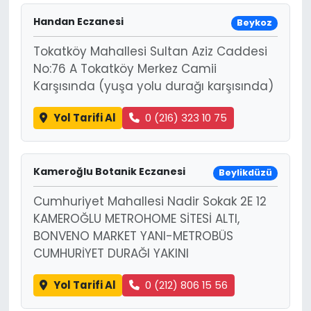
Handan Eczanesi
Beykoz
Tokatköy Mahallesi Sultan Aziz Caddesi
No:76 A Tokatköy Merkez Camii
Karşısında (yuşa yolu durağı karşısında)
Yol Tarifi Al
0 (216) 323 10 75
Kameroğlu Botanik Eczanesi
Beylikdüzü
Cumhuriyet Mahallesi Nadir Sokak 2E 12
KAMEROĞLU METROHOME SİTESİ ALTI,
BONVENO MARKET YANI-METROBÜS
CUMHURİYET DURAĞI YAKINI
Yol Tarifi Al
0 (212) 806 15 56