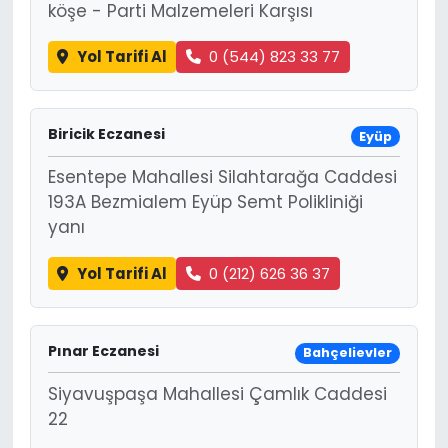
köşe - Parti Malzemeleri Karşısı
Yol Tarifi Al
0 (544) 823 33 77
Biricik Eczanesi
Eyüp
Esentepe Mahallesi Silahtarağa Caddesi
193A Bezmialem Eyüp Semt Polikliniği
yanı
Yol Tarifi Al
0 (212) 626 36 37
Pınar Eczanesi
Bahçelievler
Siyavuşpaşa Mahallesi Çamlık Caddesi
22