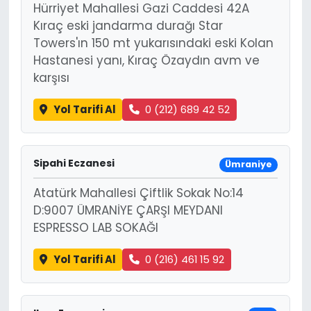
Hürriyet Mahallesi Gazi Caddesi 42A
Kıraç eski jandarma durağı Star
Towers'ın 150 mt yukarısındaki eski Kolan
Hastanesi yanı, Kıraç Özaydın avm ve
karşısı
Yol Tarifi Al
0 (212) 689 42 52
Sipahi Eczanesi
Ümraniye
Atatürk Mahallesi Çiftlik Sokak No:14
D:9007 ÜMRANİYE ÇARŞI MEYDANI
ESPRESSO LAB SOKAĞI
Yol Tarifi Al
0 (216) 461 15 92