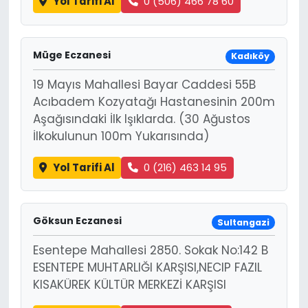
Yol Tarifi Al
0 (506) 466 78 60
Müge Eczanesi
Kadıköy
19 Mayıs Mahallesi Bayar Caddesi 55B
Acıbadem Kozyatağı Hastanesinin 200m
Aşağısındaki İlk Işıklarda. (30 Ağustos
İlkokulunun 100m Yukarısında)
Yol Tarifi Al
0 (216) 463 14 95
Göksun Eczanesi
Sultangazi
Esentepe Mahallesi 2850. Sokak No:142 B
ESENTEPE MUHTARLIĞI KARŞISI,NECIP FAZIL
KISAKÜREK KÜLTÜR MERKEZİ KARŞISI