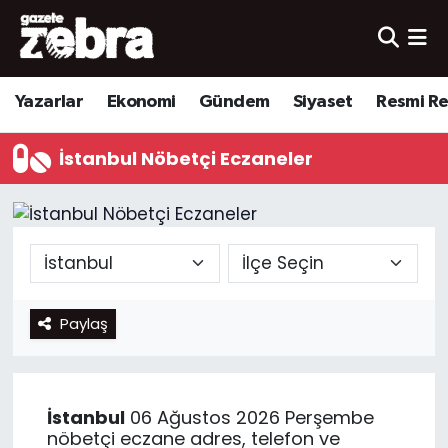
Yazarlar
Nöbetçi Eczaneler
Yazarlar
Ekonomi
Gündem
Siyaset
Resmi R
Ekonomi
Hava Durumu
İstanbul Nöbetçi Eczaneler
Kültür-Sanat
Trafik Durumu
Yerel
Süper Lig Puan Durumu ve Fikstür
Spor
Tüm Manşetler
Paylaş
Son Dakika Haberleri
Haber Arşivi
İstanbul
06 Ağustos 2026 Perşembe
nöbetçi eczane adres, telefon ve