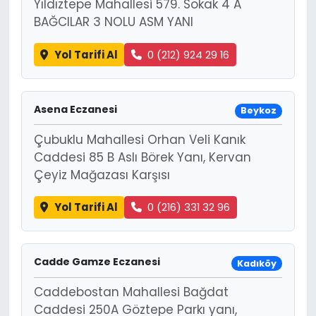
Yıldıztepe Mahallesi 579. Sokak 4 A
BAĞCILAR 3 NOLU ASM YANI
Yol Tarifi Al
0 (212) 924 29 16
Asena Eczanesi
Beykoz
Çubuklu Mahallesi Orhan Veli Kanık
Caddesi 85 B Aslı Börek Yanı, Kervan
Çeyiz Mağazası Karşısı
Yol Tarifi Al
0 (216) 331 32 96
Cadde Gamze Eczanesi
Kadıköy
Caddebostan Mahallesi Bağdat
Caddesi 250A Göztepe Parkı yanı,