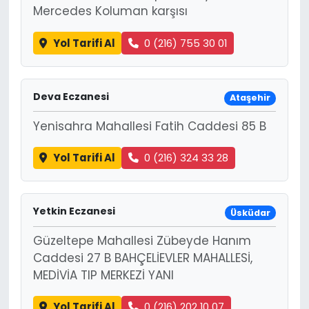
Mercedes Koluman karşısı
Yol Tarifi Al
0 (216) 755 30 01
Deva Eczanesi
Ataşehir
Yenisahra Mahallesi Fatih Caddesi 85 B
Yol Tarifi Al
0 (216) 324 33 28
Yetkin Eczanesi
Üsküdar
Güzeltepe Mahallesi Zübeyde Hanım
Caddesi 27 B BAHÇELİEVLER MAHALLESİ,
MEDİVİA TIP MERKEZİ YANI
Yol Tarifi Al
0 (216) 202 10 07