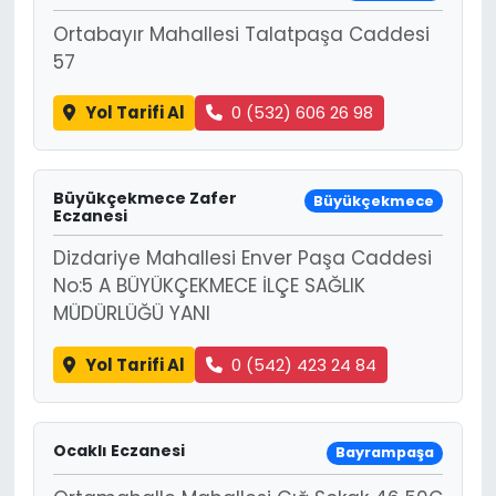
Ortabayır Mahallesi Talatpaşa Caddesi
57
Yol Tarifi Al
0 (532) 606 26 98
Büyükçekmece Zafer
Büyükçekmece
Eczanesi
Dizdariye Mahallesi Enver Paşa Caddesi
No:5 A BÜYÜKÇEKMECE İLÇE SAĞLIK
MÜDÜRLÜĞÜ YANI
Yol Tarifi Al
0 (542) 423 24 84
Ocaklı Eczanesi
Bayrampaşa