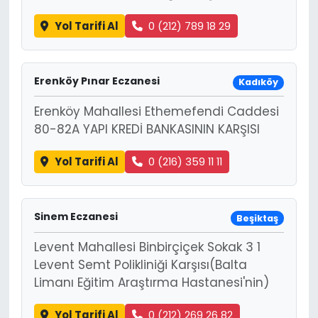
Yol Tarifi Al
0 (212) 789 18 29
Erenköy Pınar Eczanesi
Kadıköy
Erenköy Mahallesi Ethemefendi Caddesi
80-82A YAPI KREDİ BANKASININ KARŞISI
Yol Tarifi Al
0 (216) 359 11 11
Sinem Eczanesi
Beşiktaş
Levent Mahallesi Binbirçiçek Sokak 3 1
Levent Semt Polikliniği Karşısı(Balta
Limanı Eğitim Araştırma Hastanesi'nin)
Yol Tarifi Al
0 (212) 269 26 82