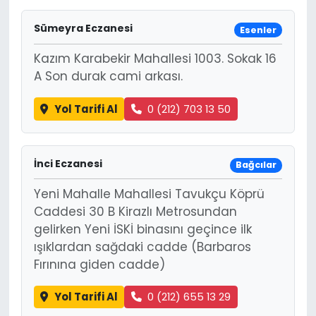
Sümeyra Eczanesi
Esenler
Kazım Karabekir Mahallesi 1003. Sokak 16
A Son durak cami arkası.
Yol Tarifi Al
0 (212) 703 13 50
İnci Eczanesi
Bağcılar
Yeni Mahalle Mahallesi Tavukçu Köprü
Caddesi 30 B Kirazlı Metrosundan
gelirken Yeni İSKİ binasını geçince ilk
ışıklardan sağdaki cadde (Barbaros
Fırınına giden cadde)
Yol Tarifi Al
0 (212) 655 13 29