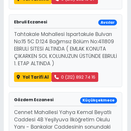
Ebruli Eczanesi
Avcılar
Tahtakale Mahallesi Ispartakule Bulvarı
No:15 5C D:124 Bağımsız Bölüm No:411809
EBRULİ SİTESİ ALTINDA ( EMLAK KONUTA
ÇIKARKEN SOL KOLUNUZUN ÜSTÜNDE EBRULİ
1. ETAP ALTINDA )
Yol Tarifi Al
0 (212) 892 74 16
Gözdem Eczanesi
Küçükçekmece
Cennet Mahallesi Yahya Kemal Beyatlı
Caddesi 4B Yeşilyuva İlköğretim Okulu
Yanı - Bankalar Caddesinin sonundaki