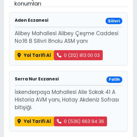
konumları
Aden Eczanesi
Silivri
Alibey Mahallesi Alibey Çeşme Caddesi
No:16 B Silivri 8nolu ASM yanı
Yol Tarifi Al
0 (212) 813 00 03
Serra Nur Eczanesi
Fatih
İskenderpaşa Mahallesi Aile Sokak 41 A
Historia AVM yanı, Hatay Akdeniz Sofrası
bitişiği.
Yol Tarifi Al
0 (536) 663 94 36