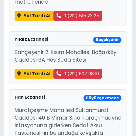
metre ileride
Yol Tarifi Al
0 (212) 515 23 25
Yıldız Eczanesi
Başakşehir
Bahçeşehir 2. Kısım Mahallesi Boğazköy
Caddesi 6A Hoş Seda Sitesi
Yol Tarifi Al
0 (212) 607 08 10
Han Eczanesi
Büyükçekmece
Muratçeşme Mahallesi Sultanmurat
Caddesi 46 B Mimar Sinan araç muayne
istasyonuna giderken Sedat Aksu
Pastanesinin bulunduğu kavşakta