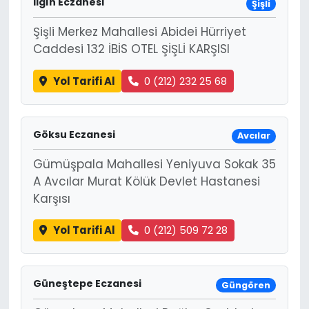
Ilgın Eczanesi
Şişli
Şişli Merkez Mahallesi Abidei Hürriyet
Caddesi 132 İBİS OTEL ŞİŞLİ KARŞISI
Yol Tarifi Al
0 (212) 232 25 68
Göksu Eczanesi
Avcılar
Gümüşpala Mahallesi Yeniyuva Sokak 35
A Avcılar Murat Kölük Devlet Hastanesi
Karşısı
Yol Tarifi Al
0 (212) 509 72 28
Güneştepe Eczanesi
Güngören