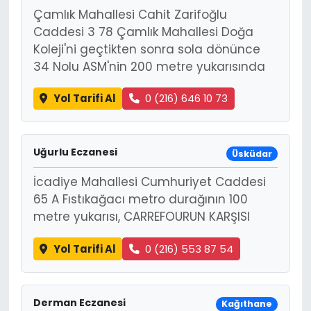
Çamlık Mahallesi Cahit Zarifoğlu
Caddesi 3 78 Çamlık Mahallesi Doğa
Koleji'ni geçtikten sonra sola dönünce
34 Nolu ASM'nin 200 metre yukarısında
Yol Tarifi Al
0 (216) 646 10 73
Uğurlu Eczanesi
Üsküdar
İcadiye Mahallesi Cumhuriyet Caddesi
65 A Fıstıkağacı metro durağının 100
metre yukarısı, CARREFOURUN KARŞISI
Yol Tarifi Al
0 (216) 553 87 54
Derman Eczanesi
Kağıthane