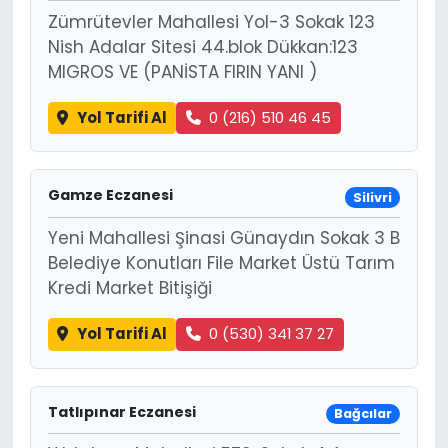
Zümrütevler Mahallesi Yol-3 Sokak 123
Nish Adalar Sitesi 44.blok Dükkan:123
MIGROS VE (PANİSTA FIRIN YANI )
Yol Tarifi Al
0 (216) 510 46 45
Gamze Eczanesi
Silivri
Yeni Mahallesi Şinasi Günaydın Sokak 3 B
Belediye Konutları File Market Üstü Tarım
Kredi Market Bitişiği
Yol Tarifi Al
0 (530) 341 37 27
Tatlıpınar Eczanesi
Bağcılar