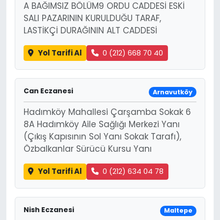
A BAĞIMSIZ BÖLÜM9 ORDU CADDESİ ESKİ
SALI PAZARININ KURULDUĞU TARAF,
LASTİKÇİ DURAĞININ ALT CADDESİ
Yol Tarifi Al
0 (212) 668 70 40
Can Eczanesi
Arnavutköy
Hadımköy Mahallesi Çarşamba Sokak 6
8A Hadımköy Aile Sağlığı Merkezi Yanı
(Çıkış Kapısının Sol Yanı Sokak Tarafı),
Özbalkanlar Sürücü Kursu Yanı
Yol Tarifi Al
0 (212) 634 04 78
Nish Eczanesi
Maltepe