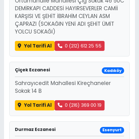
Ortamahalle Mahallesi Çığ Sokak 46 50C
DEMİRKAPI CADDESİ HAYIRSEVERLER CAMİİ
KARŞISI VE ŞEHİT İBRAHİM CEYLAN ASM
ÇAPRAZI (SOKAĞIN YENİ ADI ŞEHİT ÜMİT
YOLCU SOKAĞI)
Yol Tarifi Al
0 (212) 612 25 55
Çiçek Eczanesi
Kadıköy
Sahrayıcedit Mahallesi Kireçhaneler
Sokak 14 B
Yol Tarifi Al
0 (216) 369 00 19
Durmaz Eczanesi
Esenyurt