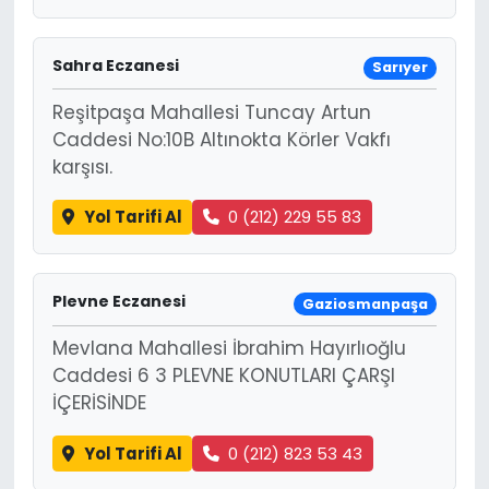
Sahra Eczanesi
Sarıyer
Reşitpaşa Mahallesi Tuncay Artun
Caddesi No:10B Altınokta Körler Vakfı
karşısı.
Yol Tarifi Al
0 (212) 229 55 83
Plevne Eczanesi
Gaziosmanpaşa
Mevlana Mahallesi İbrahim Hayırlıoğlu
Caddesi 6 3 PLEVNE KONUTLARI ÇARŞI
İÇERİSİNDE
Yol Tarifi Al
0 (212) 823 53 43