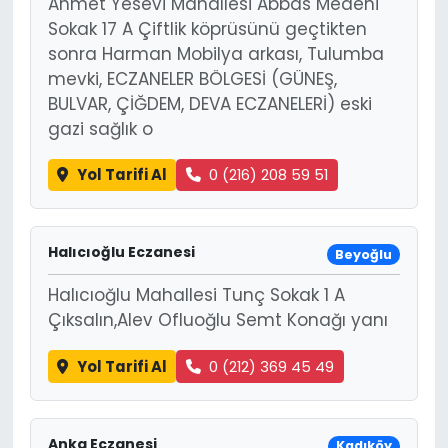
Ahmet Yesevi Mahallesi Abbas Medeni
Sokak 17 A Çiftlik köprüsünü geçtikten
sonra Harman Mobilya arkası, Tulumba
mevki, ECZANELER BÖLGESİ (GÜNEŞ,
BULVAR, ÇİĞDEM, DEVA ECZANELERİ) eski
gazi sağlık o
Yol Tarifi Al
0 (216) 208 59 51
Halıcıoğlu Eczanesi
Beyoğlu
Halıcıoğlu Mahallesi Tunç Sokak 1 A
Çıksalın,Alev Ofluoğlu Semt Konağı yanı
Yol Tarifi Al
0 (212) 369 45 49
Anka Eczanesi
Kadıköy